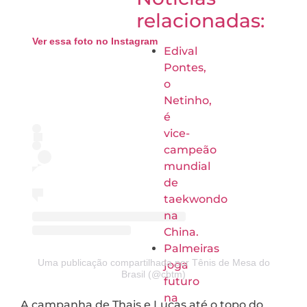
relacionadas:
Ver essa foto no Instagram
Edival
Pontes,
o
Netinho,
é
vice-
campeão
mundial
de
taekwondo
na
China.
Palmeiras
Uma publicação compartilhada por Tênis de Mesa do
joga
Brasil (@cbtm)
futuro
na
A campanha de Thais e Lucas até o topo do