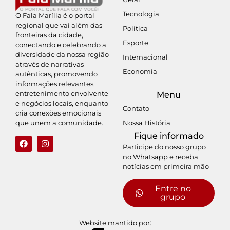
Tecnologia
O Fala Marília é o portal
regional que vai além das
Política
fronteiras da cidade,
Esporte
conectando e celebrando a
diversidade da nossa região
Internacional
através de narrativas
Economia
autênticas, promovendo
informações relevantes,
entretenimento envolvente
Menu
e negócios locais, enquanto
Contato
cria conexões emocionais
Nossa História
que unem a comunidade.
Fique informado
Participe do nosso grupo
no Whatsapp e receba
notícias em primeira mão
Entre no
grupo
Website mantido por: