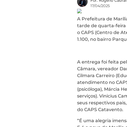
Por: Rogério Cabral
17/04/2025
A Prefeitura de Maríl
tarde de quarta-feira
o CAPS (Centro de Ate
1.100, no bairro Parq
A entrega foi feita p
Câmara, vereador Dan
Cilmara Carreiro (Edu
atendimento no CAPS 
(psicóloga), Márcia H
serviços). Vinicius C
seus respectivos pais,
do CAPS Catavento.
“É uma alegria imens