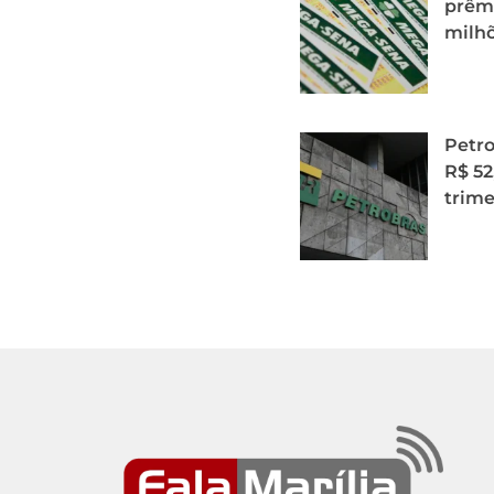
prêmi
milh
Petro
R$ 52
trime