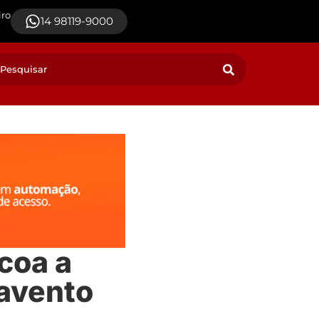
iro
14 98119-9000
coa a
tavento