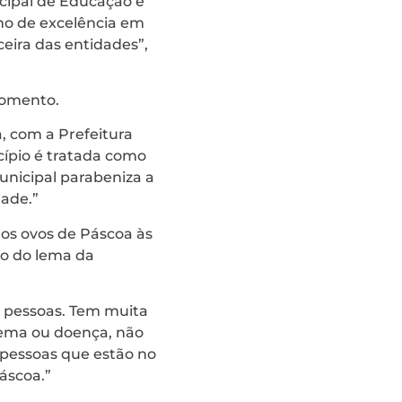
icipal de Educação e
ho de excelência em
ceira das entidades”,
momento.
, com a Prefeitura
ípio é tratada como
unicipal parabeniza a
dade.”
dos ovos de Páscoa às
ro do lema da
s pessoas. Tem muita
lema ou doença, não
 pessoas que estão no
áscoa.”