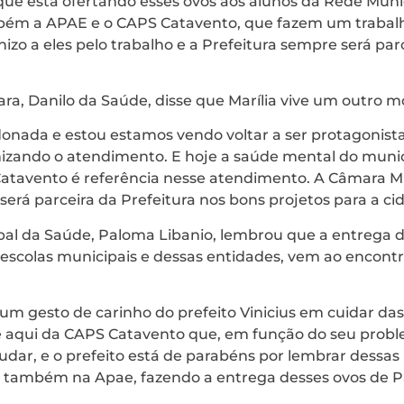
 que está ofertando esses ovos aos alunos da Rede Mun
bém a APAE e o CAPS Catavento, que fazem um trabal
izo a eles pelo trabalho e a Prefeitura sempre será par
ra, Danilo da Saúde, disse que Marília vive um outro 
donada e estou estamos vendo voltar a ser protagonista
zando o atendimento. E hoje a saúde mental do munic
Catavento é referência nesse atendimento. A Câmara M
 será parceira da Prefeitura nos bons projetos para a ci
ipal da Saúde, Paloma Libanio, lembrou que a entrega 
 escolas municipais e dessas entidades, vem ao encont
 um gesto de carinho do prefeito Vinicius em cuidar da
e aqui da CAPS Catavento que, em função do seu prob
udar, e o prefeito está de parabéns por lembrar dessas
e também na Apae, fazendo a entrega desses ovos de P