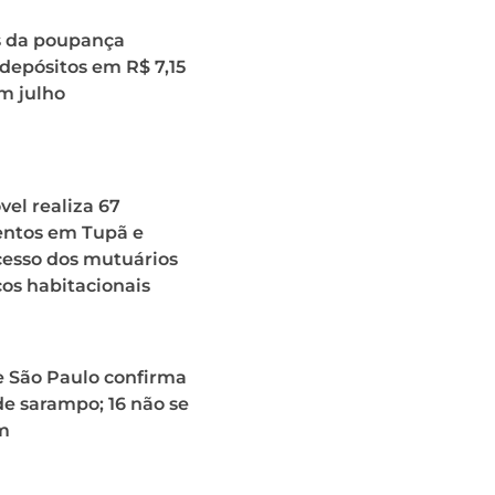
s da poupança
depósitos em R$ 7,15
m julho
el realiza 67
ntos em Tupã e
acesso dos mutuários
ços habitacionais
e São Paulo confirma
de sarampo; 16 não se
m