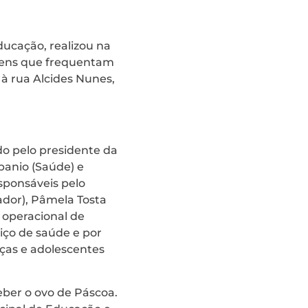
ducação, realizou na
jovens que frequentam
 à rua Alcides Nunes,
do pelo presidente da
banio (Saúde) e
sponsáveis pelo
dor), Pâmela Tosta
 operacional de
viço de saúde e por
nças e adolescentes
eber o ovo de Páscoa.