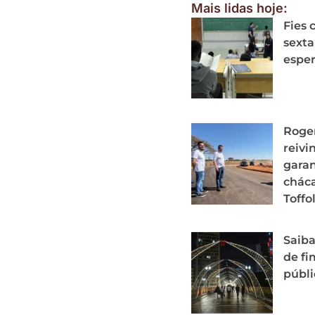
Mais lidas hoje:
Fies 
sexta
espe
Roger
reivi
garan
cháca
Toffol
Saiba
de fi
públi