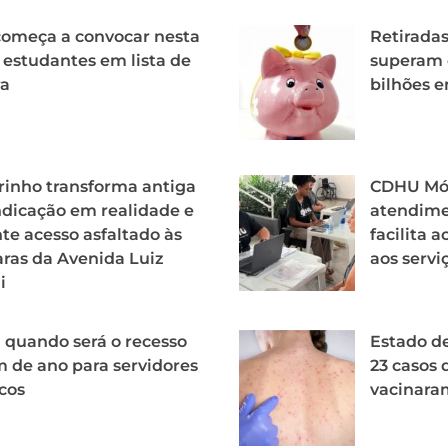
começa a convocar nesta
Retirada
 estudantes em lista de
superam 
ra
bilhões e
inho transforma antiga
CDHU Móv
ndicação em realidade e
atendime
te acesso asfaltado às
facilita 
ras da Avenida Luiz
aos servi
i
 quando será o recesso
Estado d
m de ano para servidores
23 casos 
cos
vacinara