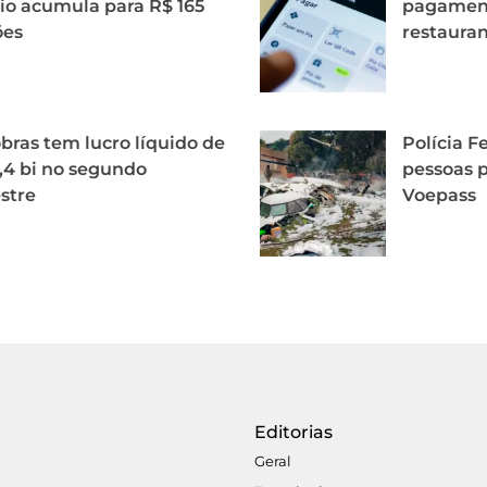
o acumula para R$ 165
pagament
ões
restaura
bras tem lucro líquido de
Polícia Fe
,4 bi no segundo
pessoas p
stre
Voepass
Editorias
Geral