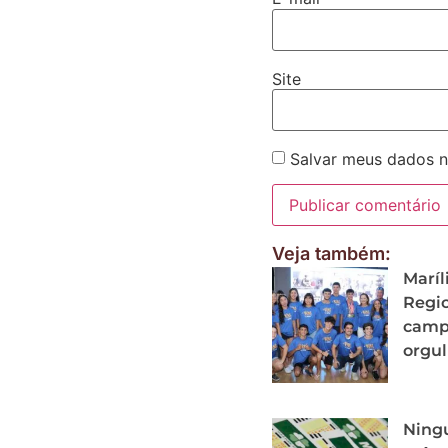
Site
Salvar meus dados n
Veja também:
Maríl
Regio
camp
orgu
Ning