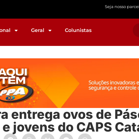
Seja nosso parce
onal
Geral
Colunistas
ra entrega ovos de Pás
 e jovens do CAPS Ca