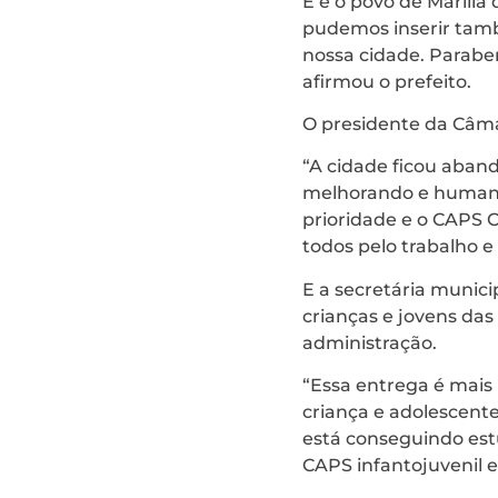
E é o povo de Marília
pudemos inserir tam
nossa cidade. Paraben
afirmou o prefeito.
O presidente da Câma
“A cidade ficou aban
melhorando e humani
prioridade e o CAPS 
todos pelo trabalho e
E a secretária munic
crianças e jovens das
administração.
“Essa entrega é mais
criança e adolescent
está conseguindo est
CAPS infantojuvenil 