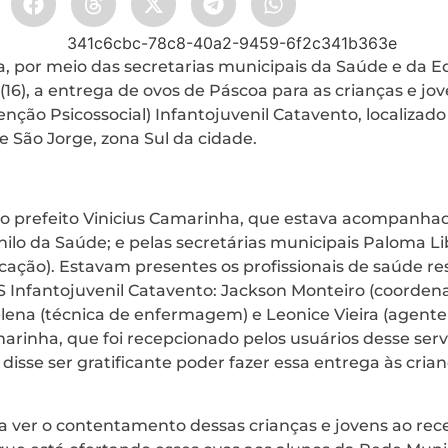
ia, por meio das secretarias municipais da Saúde e da E
 (16), a entrega de ovos de Páscoa para as crianças e 
nção Psicossocial) Infantojuvenil Catavento, localizado
ue São Jorge, zona Sul da cidade.
elo prefeito Vinicius Camarinha, que estava acompanha
ilo da Saúde; e pelas secretárias municipais Paloma Li
cação). Estavam presentes os profissionais de saúde re
Infantojuvenil Catavento: Jackson Monteiro (coordena
elena (técnica de enfermagem) e Leonice Vieira (agente
amarinha, que foi recepcionado pelos usuários desse ser
 disse ser gratificante poder fazer essa entrega às cria
a ver o contentamento dessas crianças e jovens ao rec