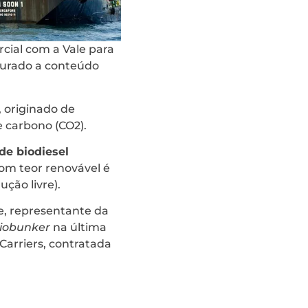
cial com a Vale para
urado a conteúdo
 originado de
e carbono (CO2).
de biodiesel
com teor renovável é
ção livre).
re, representante da
iobunker
na última
 Carriers, contratada