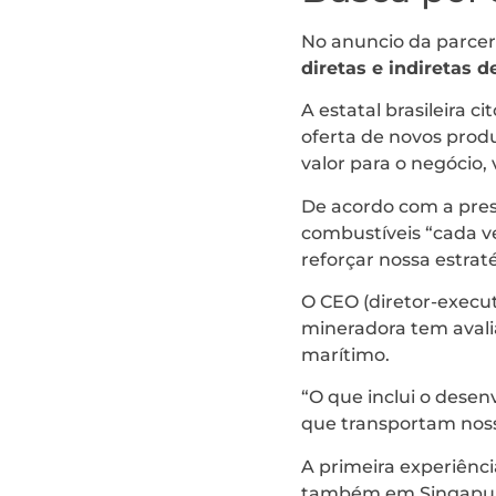
No anuncio da parcer
diretas e indiretas 
A estatal brasileira c
oferta de novos prod
valor para o negócio,
De acordo com a pre
combustíveis “cada v
reforçar nossa estrat
O CEO (diretor-execu
mineradora tem avali
marítimo.
“O que inclui o desen
que transportam noss
A primeira experiênci
também em Singapura,