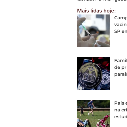
Mais lidas hoje:
Camp
vacin
SP e
Famil
de p
paral
Pais 
na cr
estu