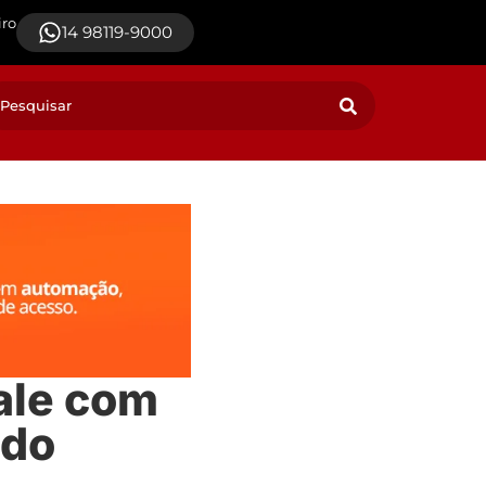
iro
14 98119-9000
ale com
ado