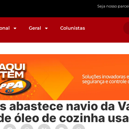
Seja nosso parce
onal
Geral
Colunistas
s abastece navio da V
de óleo de cozinha us