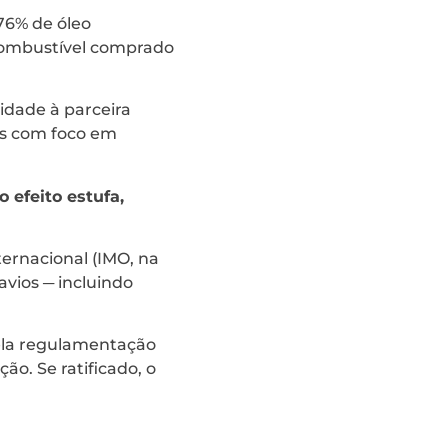
 76% de óleo
iocombustível comprado
idade à parceira
os com foco em
 efeito estufa,
ernacional (IMO, na
avios ─ incluindo
ela regulamentação
ão. Se ratificado, o