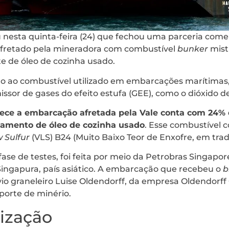
 nesta quinta-feira (24) que fechou uma parceria comer
afretado pela mineradora com combustível
bunker
mist
e de óleo de cozinha usado.
 ao combustível utilizado em embarcações marítimas,
missor de gases do efeito estufa (GEE), como o dióxido d
ece a embarcação afretada pela Vale conta com 24% 
samento de óleo de cozinha usado
. Esse combustível 
 Sulfur
(VLS) B24 (Muito Baixo Teor de Enxofre, em tradu
fase de testes, foi feita por meio da Petrobras Singapo
 Singapura, país asiático. A embarcação que recebeu o
b
navio graneleiro Luise Oldendorff, da empresa Oldendorff
sporte de minério.
ização