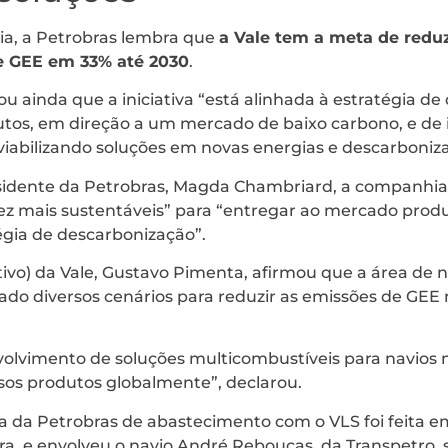
ia, a Petrobras lembra que
a Vale tem a meta de redu
de GEE em 33% até 2030
.
itou ainda que a iniciativa “está alinhada à estratégia 
utos, em direção a um mercado de baixo carbono, e de 
 viabilizando soluções em novas energias e descarboniz
sidente da Petrobras, Magda Chambriard, a companhia
ez mais sustentáveis” para “entregar ao mercado produ
égia de descarbonização”.
tivo) da Vale, Gustavo Pimenta, afirmou que a área de
ado diversos cenários para reduzir as emissões de GEE 
volvimento de soluções multicombustíveis para navios 
os produtos globalmente”, declarou.
a da Petrobras de abastecimento com o VLS foi feita em
 e envolveu o navio André Rebouças, da Transpetro, su