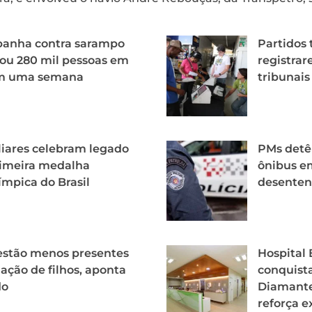
anha contra sarampo
Partidos 
ou 280 mil pessoas em
registrar
m uma semana
tribunais
iares celebram legado
PMs detê
rimeira medalha
ônibus e
ímpica do Brasil
desenten
estão menos presentes
Hospital
iação de filhos, aponta
conquista
do
Diamante
reforça e