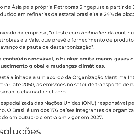
o na Ásia pela própria Petrobras Singapure a partir de
oduzido em refinarias da estatal brasileira e 24% de b
icado da empresa, “o teste com
biobunker
dá continu
Petrobras e a Vale, que prevê o fornecimento de produt
 avanço da pauta de descarbonização”.
e conteúdo renovável, o bunker emite menos gases do
quecimento global e mudanças climáticas.
 está alinhada a um acordo da Organização Marítima Int
zerar, até 2050, as emissões no setor de transporte de n
nsação, o chamado net zero.
especializada das Nações Unidas (ONU) responsável p
o. O Brasil é um dos 176 países integrantes da organizaç
ado em outubro e entra em vigor em 2027.
soluções