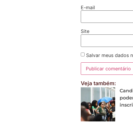
E-mail
Site
Salvar meus dados n
Veja também:
Candi
podem
inscr