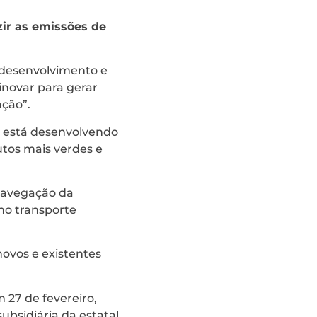
zir as emissões de
de desenvolvimento e
inovar para gerar
ação”.
 está desenvolvendo
tos mais verdes e
 navegação da
no transporte
novos e existentes
 27 de fevereiro,
bsidiária da estatal.