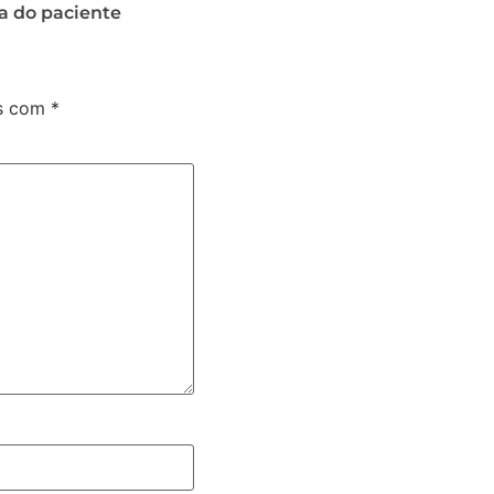
a do paciente
os com
*