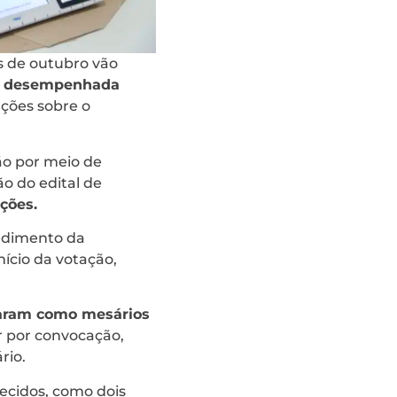
s de outubro vão
rá desempenhada
ações sobre o
ão por meio de
ão do edital de
ções.
cedimento da
nício da votação,
uaram como mesários
r por convocação,
rio.
ecidos, como dois