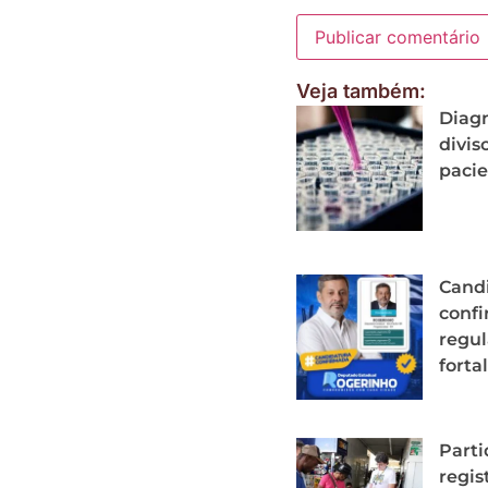
Veja também:
Diagn
divis
paci
Candi
conf
regul
forta
Parti
regis