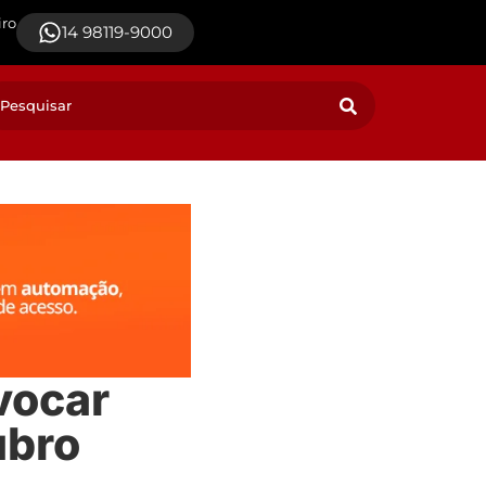
iro
14 98119-9000
vocar
ubro