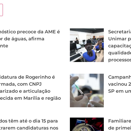
óstico precoce da AME é
Secretar
or de águas, afirma
Unimar p
ente
capacitaç
qualidad
processos
datura de Rogerinho é
Campanha
irmada, com CNPJ
vacinou 
arizado e articulação
SP em u
lecida em Marília e região
dos têm até o dia 15 para
Familiar
trarem candidaturas nos
de prime