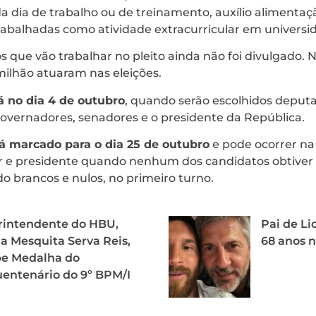
da dia de trabalho ou de treinamento, auxílio alimentaç
abalhadas como atividade extracurricular em universi
que vão trabalhar no pleito ainda não foi divulgado. N
 milhão atuaram nas eleições.
á no dia 4 de outubro
, quando serão escolhidos deputa
, governadores, senadores e o presidente da República.
á marcado para o dia 25 de outubro
e pode ocorrer na
r e presidente quando nenhum dos candidatos obtiver
ndo brancos e nulos, no primeiro turno.
rintendente do HBU,
Pai de Li
a Mesquita Serva Reis,
68 anos 
be Medalha do
entenário do 9º BPM/I