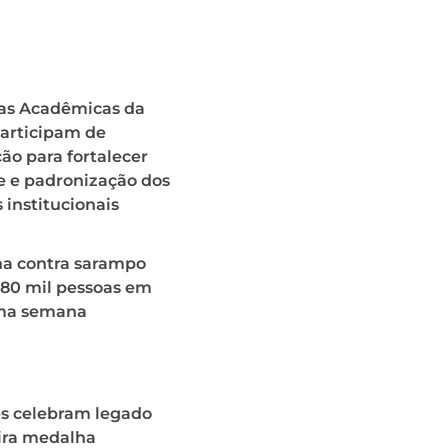
ias Acadêmicas da
articipam de
ão para fortalecer
e e padronização dos
 institucionais
 contra sarampo
280 mil pessoas em
ma semana
es celebram legado
ira medalha