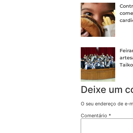
Contr
começ
cardi
Feira
artes
Taiko
Deixe um c
O seu endereço de e-ma
Comentário
*