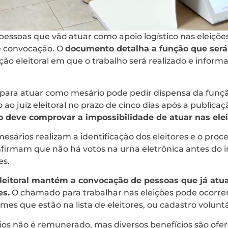
pessoas que vão atuar como apoio logístico nas eleiçõe
e convocação. O
documento detalha a função que se
eção eleitoral em que o trabalho será realizado e inform
ara atuar como mesário pode pedir dispensa da funç
ao juiz eleitoral no prazo de cinco dias após a publicaç
 deve comprovar a impossibilidade de atuar nas elei
 mesários realizam a identificação dos eleitores e o pro
nfirmam que não há votos na urna eletrônica antes do i
es.
 Eleitoral mantém a convocação de pessoas que já at
es.
O chamado para trabalhar nas eleições pode ocorre
es que estão na lista de eleitores, ou cadastro voluntá
ios não é remunerado, mas diversos benefícios são ofer