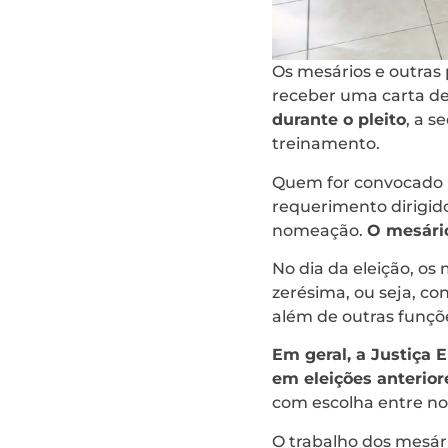
Os mesários e outras 
receber uma carta d
durante o pleito
, a s
treinamento.
Quem for convocado p
requerimento dirigido 
nomeação.
O mesário
No dia da eleição, os
zerésima, ou seja, co
além de outras funçõ
Em geral, a Justiça
em eleições anterior
com escolha entre nom
O trabalho dos mesár