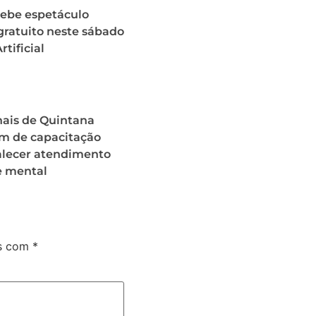
cebe espetáculo
gratuito neste sábado
tificial
nais de Quintana
am de capacitação
alecer atendimento
 mental
os com
*