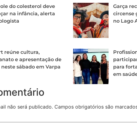
ole do colesterol deve
Garça re
ar na infância, alerta
circense 
ologista
no Lago Ar
rt reúne cultura,
Profissio
anato e apresentação de
particip
 neste sábado em Varpa
para fort
em saúde
omentário
il não será publicado.
Campos obrigatórios são marcad