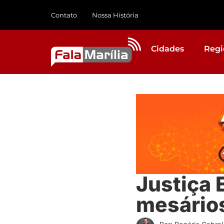
Contato
Nossa História
Cidades
Regi
Justiça 
mesários