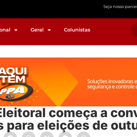
Seja nosso parce
onal
Geral
Colunistas
Eleitoral começa a con
 para eleições de out