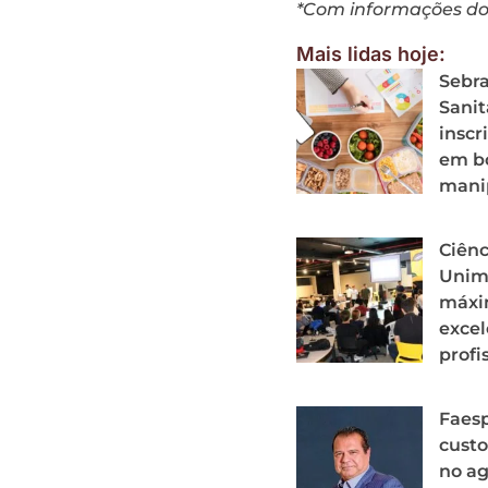
*Com informações do 
Mais lidas hoje:
Sebra
Sanit
inscr
em bo
mani
Ciên
Unima
máxi
excel
profi
Faesp
custo
no a