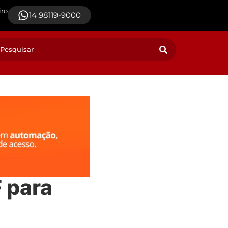
iro
14 98119-9000
 para