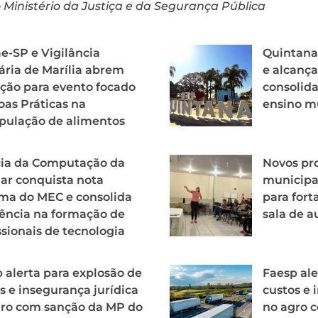
Ministério da Justiça e da Segurança Pública
e-SP e Vigilância
Quintana
ária de Marília abrem
e alcança
ição para evento focado
consolid
as Práticas na
ensino m
pulação de alimentos
cia da Computação da
Novos pro
r conquista nota
municipa
ma do MEC e consolida
para fort
ência na formação de
sala de a
ssionais de tecnologia
 alerta para explosão de
Faesp ale
s e insegurança jurídica
custos e 
gro com sanção da MP do
no agro 