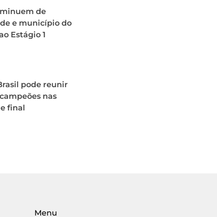
iminuem de
de e município do
ao Estágio 1
rasil pode reunir
campeões nas
e final
Menu