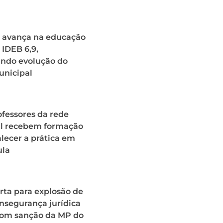
 avança na educação
 IDEB 6,9,
ando evolução do
unicipal
fessores da rede
l recebem formação
alecer a prática em
ula
rta para explosão de
insegurança jurídica
com sanção da MP do