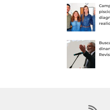
Campo
pisci
diagn
reali
Busca
dina
Revis