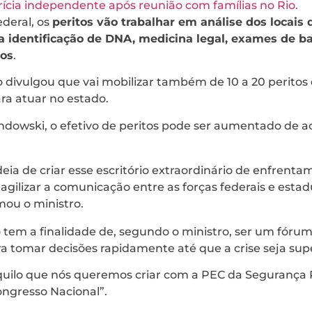
rícia independente após reunião com famílias no Rio.
deral, os
peritos vão trabalhar em análise dos locais d
a identificação de DNA, medicina legal, exames de bal
pos
.
 divulgou que vai mobilizar também de 10 a 20 peritos
ra atuar no estado.
owski, o efetivo de peritos pode ser aumentado de a
deia de criar esse escritório extraordinário de enfrent
agilizar a comunicação entre as forças federais e estad
mou o ministro.
o tem a finalidade de, segundo o ministro, ser um fórum
ra tomar decisões rapidamente até que a crise seja sup
quilo que nós queremos criar com a PEC da Segurança 
ongresso Nacional”.