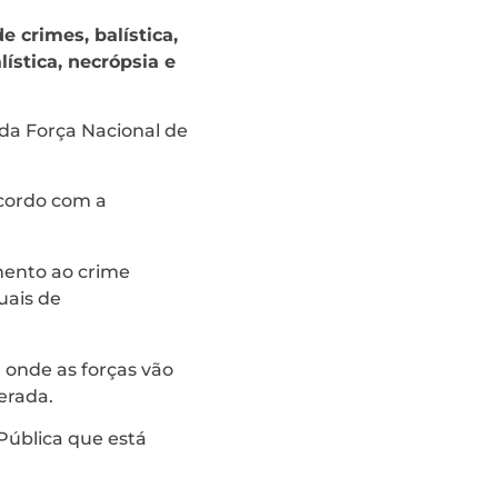
e crimes, balística,
ística, necrópsia e
 da Força Nacional de
cordo com a
amento ao crime
uais de
 onde as forças vão
erada.
Pública que está