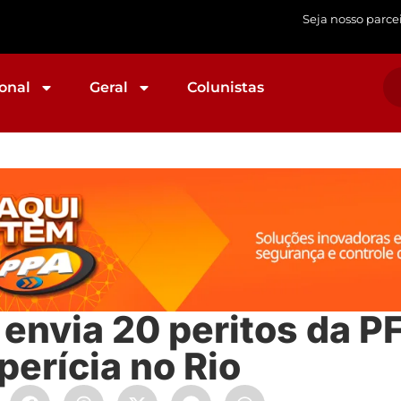
Seja nosso parce
onal
Geral
Colunistas
envia 20 peritos da PF
perícia no Rio