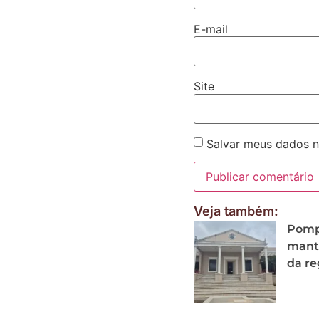
E-mail
Site
Salvar meus dados n
Veja também:
Pompe
mant
da re