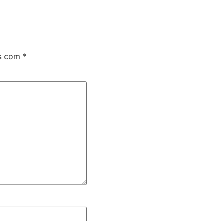
os com
*