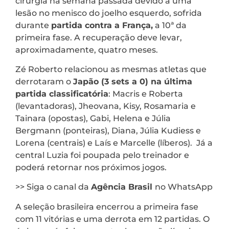
cirurgia na semana passada devido a uma
lesão no menisco do joelho esquerdo, sofrida
durante
partida contra a França,
a 10ª da
primeira fase. A recuperação deve levar,
aproximadamente, quatro meses.
Zé Roberto relacionou as mesmas atletas que
derrotaram o
Japão (3 sets a 0) na última
partida classificatória
: Macris e Roberta
(levantadoras), Jheovana, Kisy, Rosamaria e
Tainara (opostas), Gabi, Helena e Júlia
Bergmann (ponteiras), Diana, Júlia Kudiess e
Lorena (centrais) e Laís e Marcelle (líberos). Já a
central Luzia foi poupada pelo treinador e
poderá retornar nos próximos jogos.
>> Siga o canal da
Agência Brasil
no WhatsApp
A seleção brasileira encerrou a primeira fase
com 11 vitórias e uma derrota em 12 partidas. O