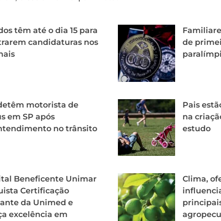
dos têm até o dia 15 para
Familiar
trarem candidaturas nos
de prime
nais
paralímpi
detêm motorista de
Pais est
us em SP após
na criaçã
tendimento no trânsito
estudo
tal Beneficente Unimar
Clima, o
ista Certificação
influenc
ante da Unimed e
principai
ça excelência em
agropecu