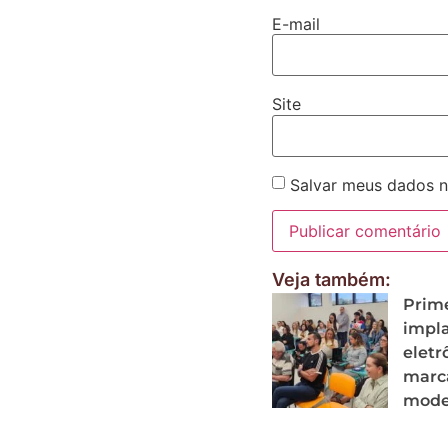
E-mail
Site
Salvar meus dados n
Veja também:
Prim
impla
eletr
marc
mode