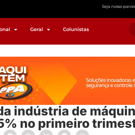
Seja nosso parce
onal
Geral
Colunistas
a indústria de máqui
% no primeiro trimes