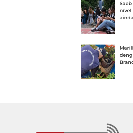
Saeb 
nível
ainda
Maríl
dengu
Branc