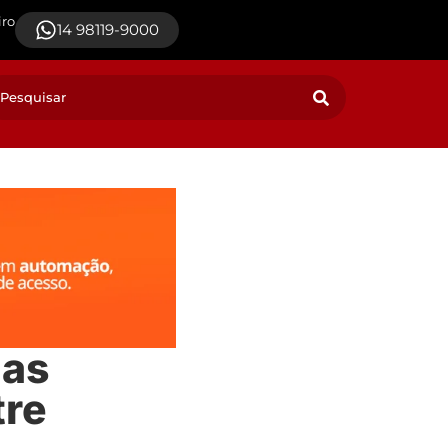
iro
14 98119-9000
nas
tre