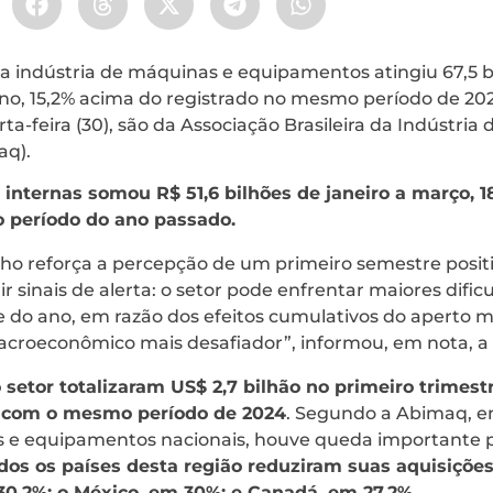
a indústria de máquinas e equipamentos atingiu 67,5 b
no, 15,2% acima do registrado no mesmo período de 202
ta-feira (30), são da Associação Brasileira da Indústria
aq).
 internas somou R$ 51,6 bilhões de janeiro a março, 1
 período do ano passado.
o reforça a percepção de um primeiro semestre positi
 sinais de alerta: o setor pode enfrentar maiores dific
do ano, em razão dos efeitos cumulativos do aperto m
roeconômico mais desafiador”, informou, em nota, a 
 setor totalizaram US$ 2,7 bilhão no primeiro trimes
 com o mesmo período de 2024
. Segundo a Abimaq, en
s e equipamentos nacionais, houve queda importante 
dos os países desta região reduziram suas aquisições 
30,2%; o México, em 30%; e Canadá, em 27,2%.