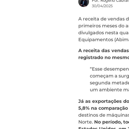
Por: Rogério Cabral
30/04/2025
A receita de vendas d
primeiros meses do a
divulgados nesta quar
Equipamentos (Abim
A receita das vendas
registrado no mesmo
“Esse desempenh
começam a surgir
segunda metade 
um ambiente mac
Já as exportações do
5,8% na comparação
destinos de máquina
Norte.
No período, to
Estados Unidos, em 