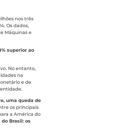
ilhões nos três
4. Os dados,
 de Máquinas e
8% superior ao
vo. No entanto,
uldades na
onetário e de
entidade.
tre, uma queda de
tre os principais
para a América do
do Brasil: os