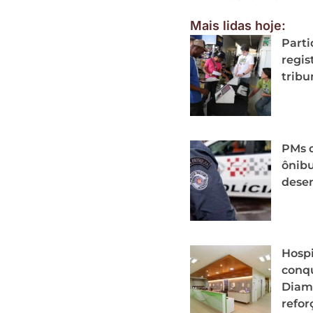
Mais lidas hoje:
Parti
regis
tribu
PMs 
ônib
desen
Hospi
conqu
Diam
refor