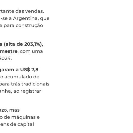
rtante das vendas,
u-se a Argentina, que
e para construção
(alta de 203,1%),
imestre
, com uma
2024.
garam a US$ 7,8
No acumulado de
ara trás tradicionais
nha, ao registrar
azo, mas
to de máquinas e
ens de capital