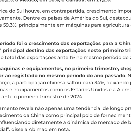
ica do Sul houve, em contrapartida, crescimento impo
tivamente. Dentre os países da América do Sul, destaco
e 59,3%, principalmente em máquinas para agricultura 
ríodo foi o crescimento das exportações para a China 
º principal destino das exportações neste primeiro tr
 do total das exportações ante 1% no mesmo período de 
áquinas e equipamentos, no primeiro trimestre, che
ior ao registrado no mesmo período do ano passado
. 
arço, a participação chinesa saltou para 34%, deixando p
nas e equipamentos como os Estados Unidos e a Alema
 ante o primeiro trimestre de 2024.
namento revela não apenas uma tendência de longo pr
ecimento da China como principal polo de fornecimen
nfluenciando diretamente a dinâmica do mercado de b
dial”, disse a Abimaq em nota.