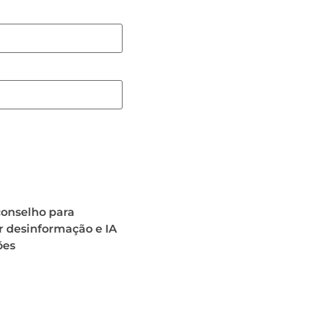
conselho para
r desinformação e IA
ões