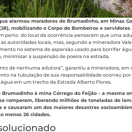
ua alarmou moradores de Brumadinho, em Minas Ge
(28), mobilizando o Corpo de Bombeiros e servidores 
 perto do local da ocorrência pensaram que uma adut
as autoridades locais, mas, segundo a mineradora Vale,
mento no sistema de aspersão usado para borrifar ág
, minimizar a suspensão de poeira na estrada.
to de nenhuma adutora”, garantiu a mineradora, em 
to na tubulação de sua responsabilidade ocorreu por v
água em um trecho da Estrada Alberto Flores.
de Brumadinho à mina Córrego do Feijão – a mesma on
 se romperam, liberando milhões de toneladas de lama
 e causaram um dos maiores desastres socioambienta
 ao menos 26 cidades.
solucionado