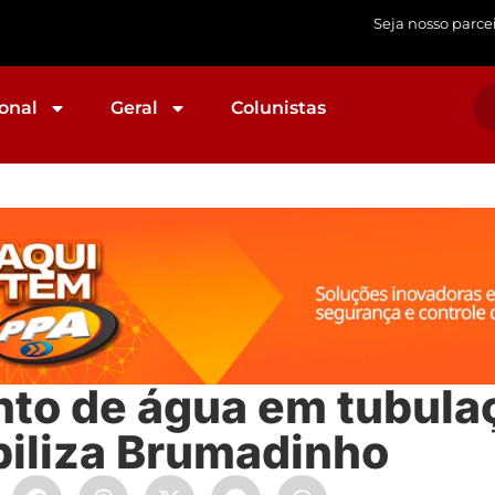
Seja nosso parce
onal
Geral
Colunistas
to de água em tubula
iliza Brumadinho