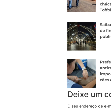
cháca
Toffol
Saiba
de fi
públi
Prefe
antir
impor
cães 
Deixe um c
O seu endereço de e-ma