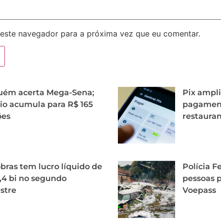
este navegador para a próxima vez que eu comentar.
uém acerta Mega-Sena;
Pix ampli
o acumula para R$ 165
pagament
ões
restaura
bras tem lucro líquido de
Polícia Fe
,4 bi no segundo
pessoas p
stre
Voepass