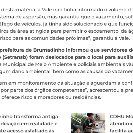
o desta matéria, a Vale não tinha informado o volume 
stema de aspersão, mas garantiu que o vazamento, suf
áfego de veículos, já tinha sido solucionado e que func
iros da área atingida para permitir o escoamento da á
isco para as comunidades próximas”, garantiu a Vale.
refeitura de Brumadinho informou que servidores do
 (Setransb) foram deslocados para o local para auxili
a Municipal de Meio Ambiente e policiais ambientais vã
gum dano ambiental, bem como as causas do vazamen
uem em monitoramento da situação e aguardam a conf
 por parte dos órgãos competentes”, acrescentou a pre
oferece risco a moradores ou residências.
inho transforma antiga
CDHU Móv
ndicação em realidade e
atendime
te acesso asfaltado às
facilita 