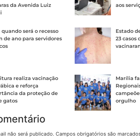
ras da Avenida Luiz
aos servi
i
 quando será o recesso
Estado d
m de ano para servidores
23 casos 
cos
vacinara
itura realiza vacinação
Marília f
rábica e reforça
Regionais
tância da proteção de
campeõe
e gatos
orgulho
omentário
il não será publicado.
Campos obrigatórios são marcad