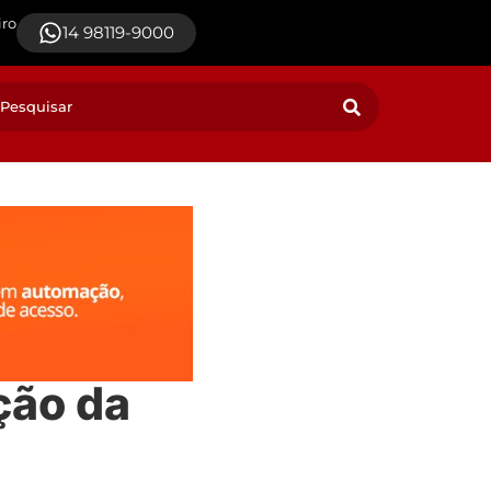
iro
14 98119-9000
ção da