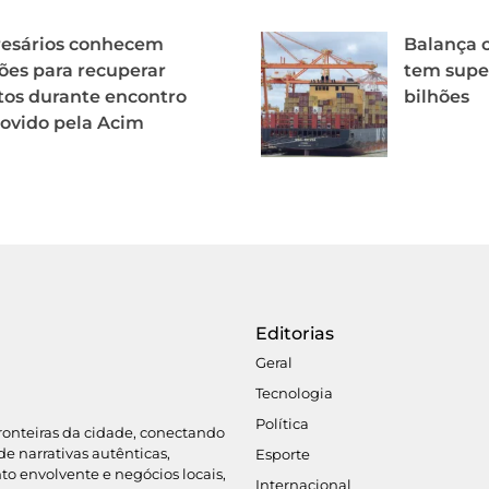
esários conhecem
Balança c
ões para recuperar
tem super
tos durante encontro
bilhões
ovido pela Acim
Editorias
Geral
Tecnologia
Política
fronteiras da cidade, conectando
de narrativas autênticas,
Esporte
o envolvente e negócios locais,
Internacional