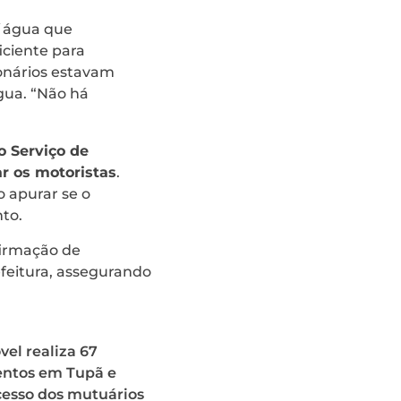
d´água que
iciente para
ionários estavam
gua. “Não há
 Serviço de
ar os motoristas
.
o apurar se o
to.
irmação de
feitura, assegurando
el realiza 67
ntos em Tupã e
acesso dos mutuários