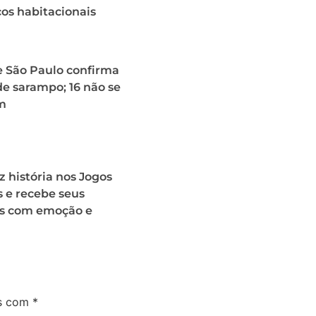
ços habitacionais
e São Paulo confirma
de sarampo; 16 não se
m
az história nos Jogos
 e recebe seus
s com emoção e
os com
*