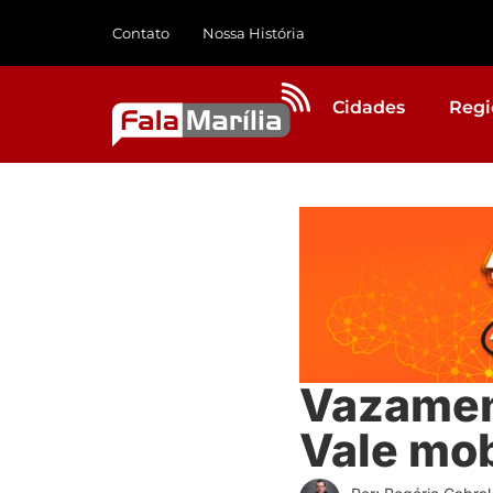
Contato
Nossa História
Cidades
Regi
Vazamen
Vale mob