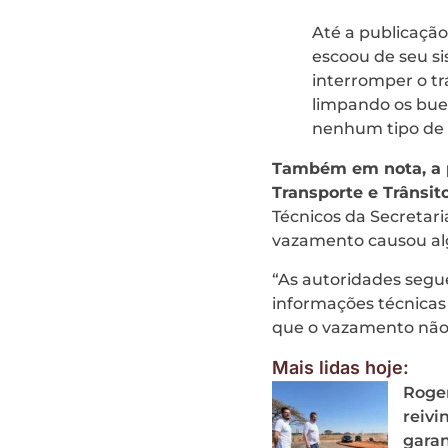
Até a publicaçã
escoou de seu si
interromper o tr
limpando os bue
nenhum tipo de r
Também em nota, a p
Transporte e Trânsito
Técnicos da Secretari
vazamento causou al
“As autoridades seg
informações técnicas
que o vazamento não 
Mais lidas hoje:
Roger
reivi
garan