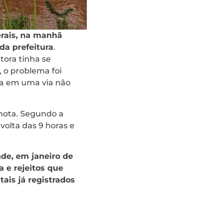
rais, na manhã
da prefeitura
.
ora tinha se
 o problema foi
ua em uma via não
nota. Segundo a
olta das 9 horas e
de, em janeiro de
 e rejeitos que
is já registrados