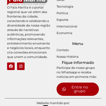
Tecnologia
O Fala Marília é o portal
regional que vai além das
Política
fronteiras da cidade,
Esporte
conectando e celebrando a
diversidade da nossa região
Internacional
através de narrativas
Economia
autênticas, promovendo
informações relevantes,
entretenimento envolvente
Menu
e negócios locais, enquanto
Contato
cria conexões emocionais
Nossa História
que unem a comunidade.
Fique informado
Participe do nosso grupo
no Whatsapp e receba
notícias em primeira mão
Entre no
grupo
Website mantido por: