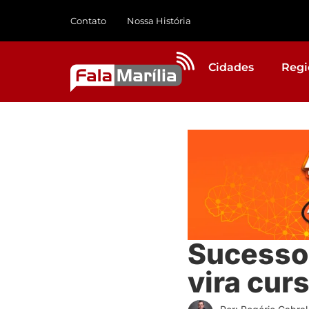
Contato
Nossa História
Cidades
Regi
Sucesso 
vira cur