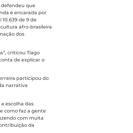
defendeu que
inda é encarada por
 10.639 de 9 de
ultura afro-brasileira
rmação dos
”, criticou Tiago
onta de explicar o
rreira participou do
da narrativa
 a escolha das
 e como faz a gente
trazendo com muita
ontribuição da