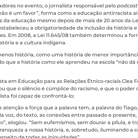
adores no evento, o jornalista responsável pelo
podcast
 não é um favor”, forma como a educação antirracista a
ais da educação mesmo depois de mais de 20 anos da Lei
stabeleceu a obrigatoriedade da inclusão da história e c
ares. Em 2008, a Lei 11.645/08 também determinou a fo
stória e a cultura indígena.
enos história, como uma história de menor importância
o que a história como ele aprendeu na escola “não dá c
ta em Educação para as Relações Étnico-raciais Clea Fe
 que o silêncio é cúmplice do racismo, e que o poder 
ista foi capaz de confrontá-lo;
tenção a força que a palavra tem, a palavra do Tiago,
da voz, do texto, as conexões entre passado e presente,
ro”, elogiou. “Sem eufemismos, sem dourar a pílula, e 
anqueza a nossa história, e, sobretudo, iluminando a c
speito de todas as iniquidades”.