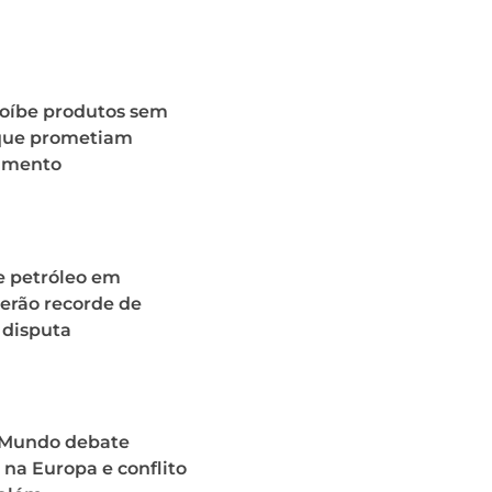
roíbe produtos sem
 que prometiam
imento
e petróleo em
erão recorde de
 disputa
o Mundo debate
na Europa e conflito