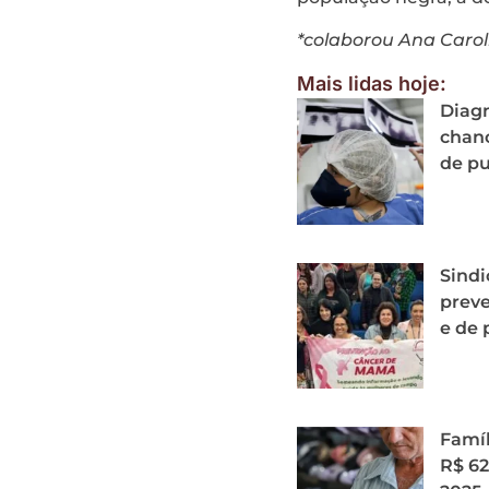
*colaborou Ana Caroli
Mais lidas hoje:
Diagn
chanc
de p
Sindi
prev
e de 
Famíl
R$ 62