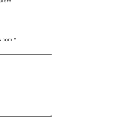
além
os com
*