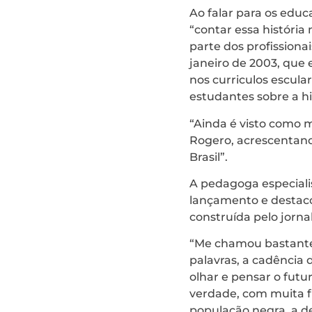
Ao falar para os educ
“contar essa história
parte dos profission
janeiro de 2003, que e
nos curriculos escul
estudantes sobre a hi
“Ainda é visto como m
Rogero, acrescentand
Brasil”.
A pedagoga especialis
lançamento e destacou
construída pelo jornal
“Me chamou bastante a
palavras, a cadência 
olhar e pensar o futu
verdade, com muita fr
população negra, a de