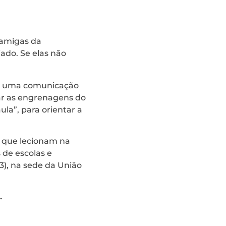
 amigas da
ado. Se elas não
ir uma comunicação
ar as engrenagens do
la”, para orientar a
o que lecionam na
de escolas e
3), na sede da União
.