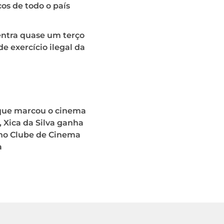
s de todo o país
entra quase um terço
de exercício ilegal da
 que marcou o cinema
o, Xica da Silva ganha
 no Clube de Cinema
a