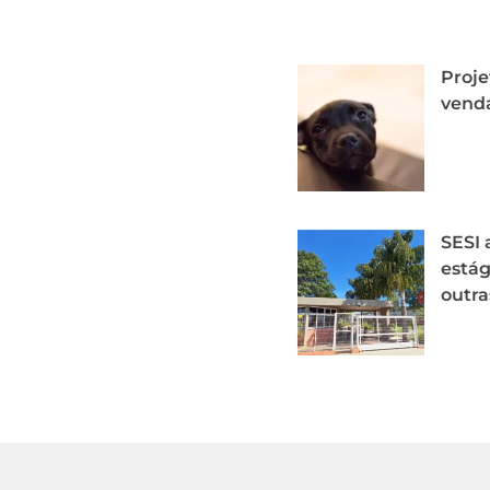
Proje
venda
SESI 
estág
outra