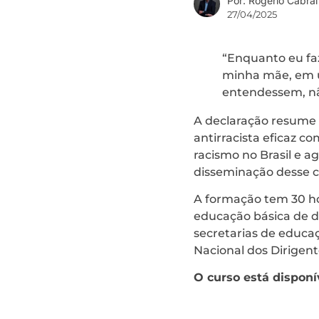
Por: Rogério Cabral
27/04/2025
“Enquanto eu faz
minha mãe, em um
entendessem, não
A declaração resume 
antirracista eficaz c
racismo no Brasil e a
disseminação desse c
A formação tem 30 ho
educação básica de d
secretarias de educaç
Nacional dos Dirigent
O curso está disponí