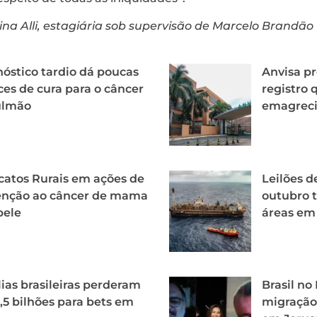
na Alli, estagiária sob supervisão de Marcelo Brandão
óstico tardio dá poucas
Anvisa p
es de cura para o câncer
registro
ulmão
emagrec
catos Rurais em ações de
Leilões d
enção ao câncer de mama
outubro t
pele
áreas em
ias brasileiras perderam
Brasil n
,5 bilhões para bets em
migração 