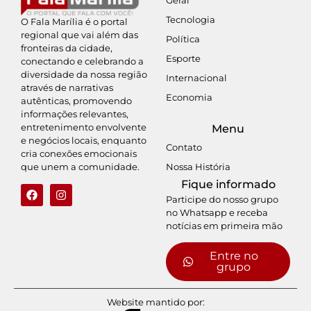
Tecnologia
O Fala Marília é o portal
regional que vai além das
Política
fronteiras da cidade,
Esporte
conectando e celebrando a
diversidade da nossa região
Internacional
através de narrativas
Economia
autênticas, promovendo
informações relevantes,
entretenimento envolvente
Menu
e negócios locais, enquanto
Contato
cria conexões emocionais
Nossa História
que unem a comunidade.
Fique informado
Participe do nosso grupo
no Whatsapp e receba
notícias em primeira mão
Entre no
grupo
Website mantido por: