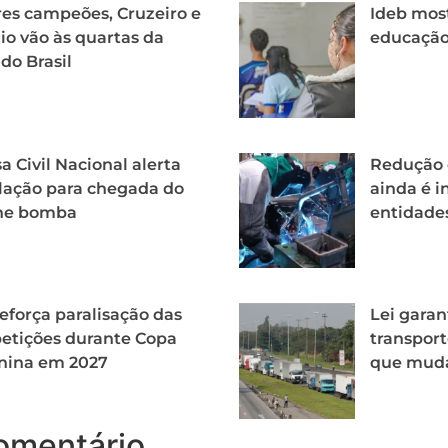
es campeões, Cruzeiro e
Ideb mos
o vão às quartas da
educação 
do Brasil
a Civil Nacional alerta
Redução d
lação para chegada do
ainda é i
one bomba
entidade
eforça paralisação das
Lei garan
etições durante Copa
transport
nina em 2027
que mud
omentário