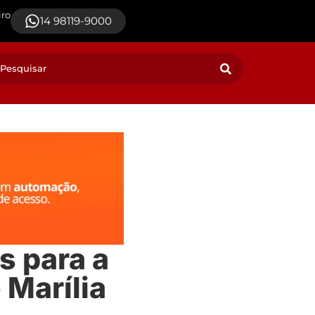
iro
14 98119-9000
s para a
 Marília