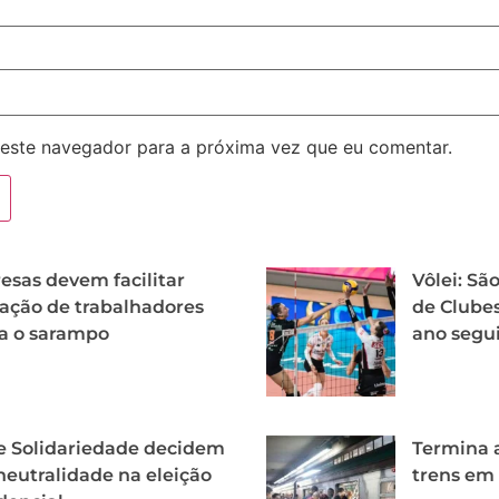
este navegador para a próxima vez que eu comentar.
sas devem facilitar
Vôlei: Sã
ação de trabalhadores
de Clubes
a o sarampo
ano segu
e Solidariedade decidem
Termina a
neutralidade na eleição
trens em