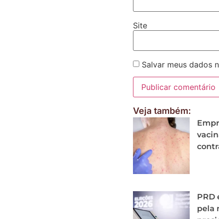
Site
Salvar meus dados n
Veja também:
Empre
vacin
contr
PRD 
pela 