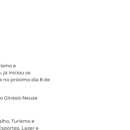
rismo e
já iniciou os
a no próximo dia 8 de
no Ginásio Neusa
alho, Turismo e
sportes, Lazer e