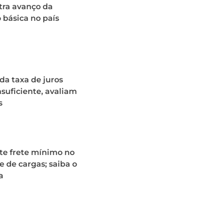
tra avanço da
básica no país
a taxa de juros
nsuficiente, avaliam
s
te frete mínimo no
e de cargas; saiba o
a