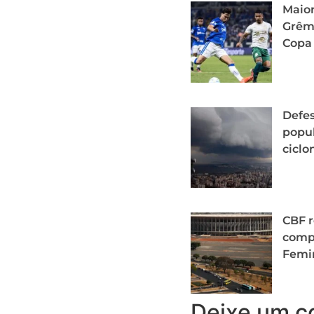
Maior
Grêmi
Copa 
Defes
popu
cicl
CBF r
comp
Femi
Deixe um c