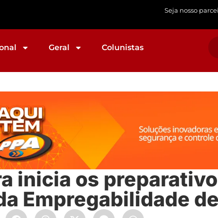
Seja nosso parce
onal
Geral
Colunistas
a inicia os preparativo
 da Empregabilidade de