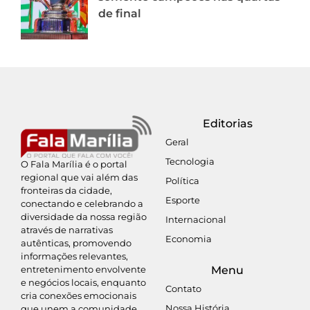
de final
Editorias
Geral
Tecnologia
O Fala Marília é o portal
regional que vai além das
Política
fronteiras da cidade,
Esporte
conectando e celebrando a
diversidade da nossa região
Internacional
através de narrativas
Economia
autênticas, promovendo
informações relevantes,
entretenimento envolvente
Menu
e negócios locais, enquanto
Contato
cria conexões emocionais
Nossa História
que unem a comunidade.