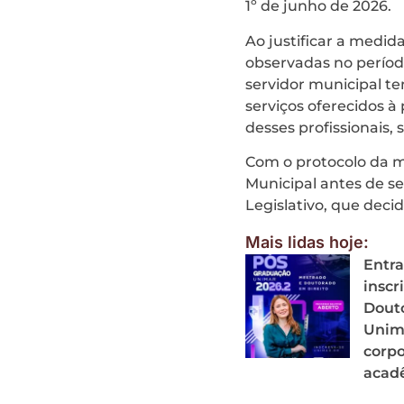
1º de junho de 2026.
Ao justificar a medid
observadas no períod
servidor municipal t
serviços oferecidos 
desses profissionais,
Com o protocolo da m
Municipal antes de se
Legislativo, que decid
Mais lidas hoje:
Entra
inscr
Douto
Unima
corpo
acadê