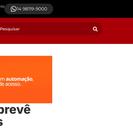
iro
14 98119-9000
 prevê
s