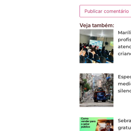
Veja também:
Maríl
profi
aten
crian
Espe
medid
silen
Sebra
gratu