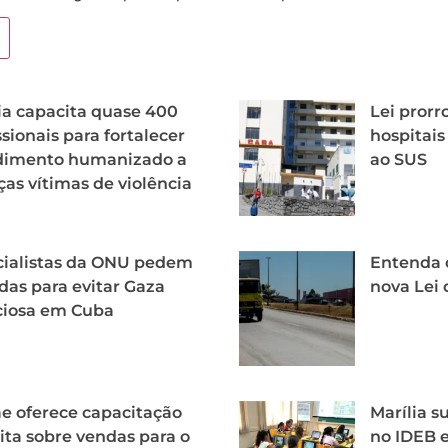
ia capacita quase 400
Lei pror
ssionais para fortalecer
hospitais
dimento humanizado a
ao SUS
ças vítimas de violência
cialistas da ONU pedem
Entenda 
as para evitar Gaza
nova Lei 
ciosa em Cuba
e oferece capacitação
Marília s
ita sobre vendas para o
no IDEB e