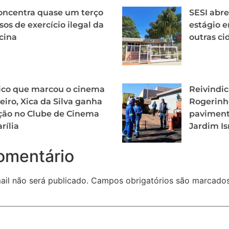
oncentra quase um terço
SESI abr
sos de exercício ilegal da
estágio e
cina
outras ci
ico que marcou o cinema
Reivindic
leiro, Xica da Silva ganha
Rogerinh
ção no Clube de Cinema
paviment
rília
Jardim I
omentário
il não será publicado.
Campos obrigatórios são marcad