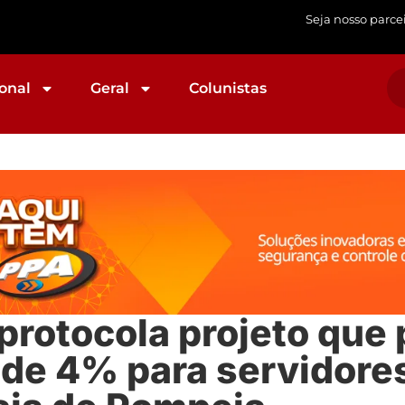
Seja nosso parce
onal
Geral
Colunistas
 protocola projeto que
 de 4% para servidore