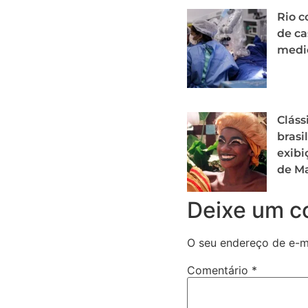
Rio c
de ca
medi
Cláss
brasi
exibi
de Ma
Deixe um c
O seu endereço de e-ma
Comentário
*