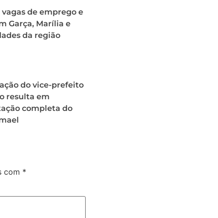
e vagas de emprego e
m Garça, Marília e
dades da região
ação do vice-prefeito
o resulta em
ação completa do
smael
os com
*