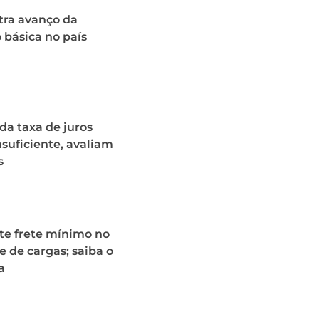
tra avanço da
básica no país
a taxa de juros
nsuficiente, avaliam
s
te frete mínimo no
e de cargas; saiba o
a