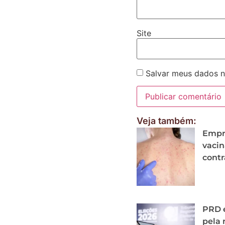
Site
Salvar meus dados n
Veja também:
Empre
vacin
contr
PRD 
pela 