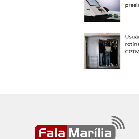
presi
Usuá
rotin
CPT