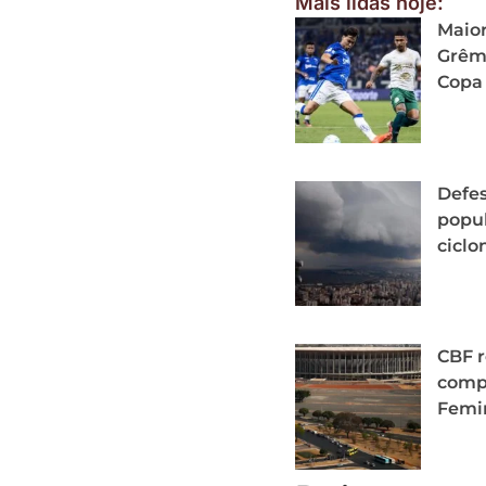
Mais lidas hoje:
Maior
Grêmi
Copa 
Defes
popu
cicl
CBF r
comp
Femi