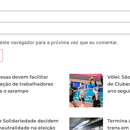
este navegador para a próxima vez que eu comentar.
sas devem facilitar
Vôlei: Sã
ação de trabalhadores
de Clubes
a o sarampo
ano segu
e Solidariedade decidem
Termina a
neutralidade na eleição
trens em