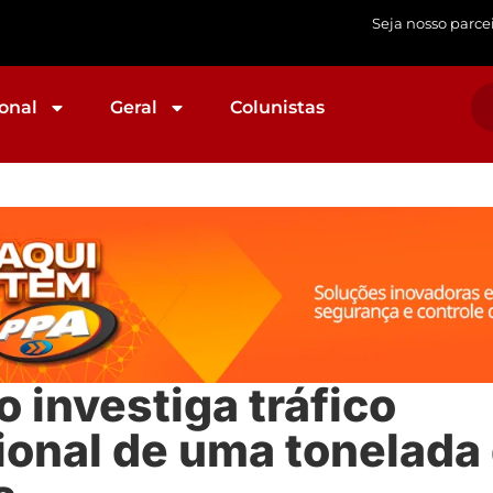
Seja nosso parce
onal
Geral
Colunistas
 investiga tráfico
ional de uma tonelada