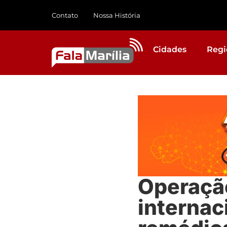
Contato
Nossa História
Cidades
Regi
Operação
internac