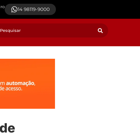
iro
14 98119-9000
 de