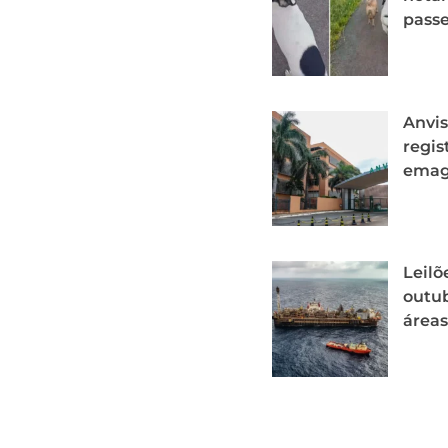
passe
Anvis
regis
emag
Leilõ
outub
áreas