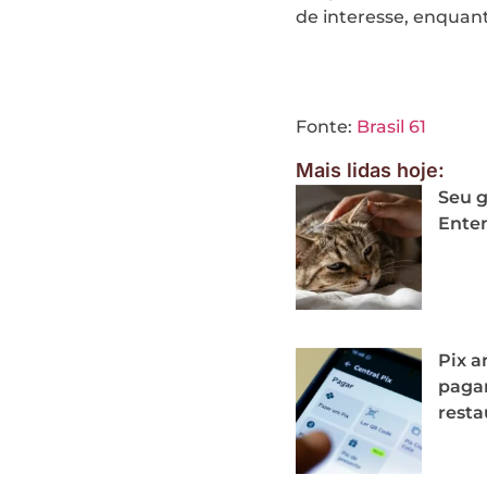
de interesse, enquant
Fonte:
Brasil 61
Mais lidas hoje:
Seu g
Enten
Pix a
paga
resta