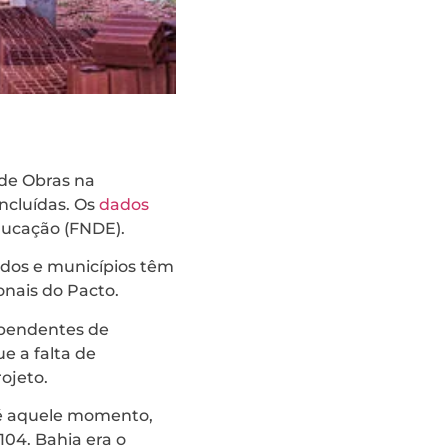
de Obras na
oncluídas. Os
dados
ducação (FNDE).
ados e municípios têm
onais do Pacto.
 pendentes de
e a falta de
ojeto.
é aquele momento,
104. Bahia era o