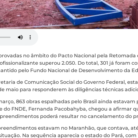
provadas no âmbito do Pacto Nacional pela Retomada 
fissionalizante superou 2.050. Do total, 301 já foram c
antido pelo Fundo Nacional de Desenvolvimento da E
etaria de Comunicação Social do Governo Federal, est
de maio para responderem às diligências técnicas adici
março, 863 obras espalhadas pelo Brasil ainda estavam
te do FNDE, Fernanda Pacobahyba, chegou a afirmar qu
preendimentos poderá resultar no cancelamento do pr
preendimentos estavam no Maranhão, que contava, at
ituação. Na sequência aparecia o estado do Pará, com 