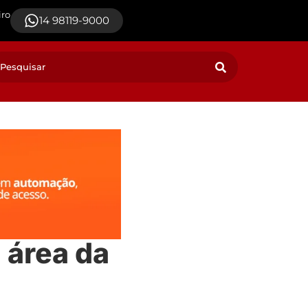
iro
14 98119-9000
 área da