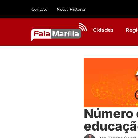
Contato
Nossa História
Cidades
Regi
Número d
educaçã