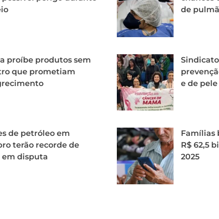
io
de pulm
a proíbe produtos sem
Sindicato
tro que prometiam
prevençã
recimento
e de pele
es de petróleo em
Famílias 
ro terão recorde de
R$ 62,5 b
 em disputa
2025