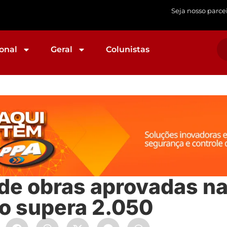
Seja nosso parce
onal
Geral
Colunistas
e obras aprovadas na
o supera 2.050