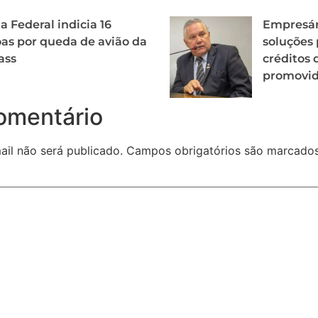
ia Federal indicia 16
Empresár
as por queda de avião da
soluções 
ass
créditos 
promovid
omentário
il não será publicado.
Campos obrigatórios são marcad