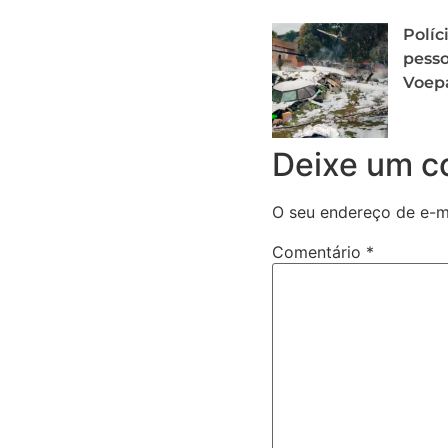
Políc
pesso
Voep
Deixe um c
O seu endereço de e-ma
Comentário
*