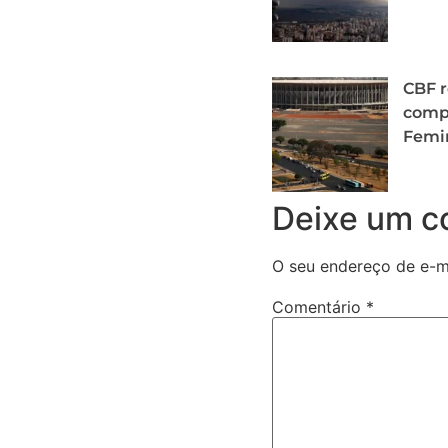
CBF r
comp
Femi
Deixe um c
O seu endereço de e-ma
Comentário
*