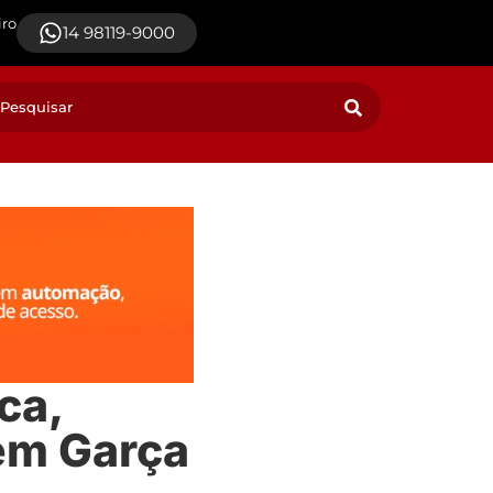
iro
14 98119-9000
ca,
em Garça