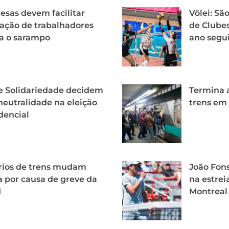
sas devem facilitar
Vôlei: Sã
ação de trabalhadores
de Clubes
a o sarampo
ano segu
e Solidariedade decidem
Termina a
neutralidade na eleição
trens em
dencial
rios de trens mudam
João Fons
a por causa de greve da
na estrei
M
Montreal