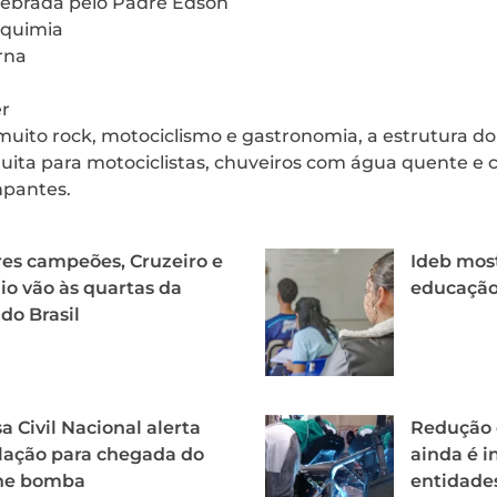
elebrada pelo Padre Edson
lquimia
rna
er
muito rock, motociclismo e gastronomia, a estrutura do
uita para motociclistas, chuveiros com água quente e
mpantes.
es campeões, Cruzeiro e
Ideb mos
o vão às quartas da
educação 
do Brasil
a Civil Nacional alerta
Redução d
lação para chegada do
ainda é i
one bomba
entidade