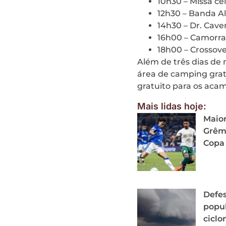
10h30 – Missa c
12h30 – Banda A
14h30 – Dr. Cave
16h00 – Camorra
18h00 – Crossov
Além de três dias de 
área de camping grat
gratuito para os aca
Mais lidas hoje:
Maior
Grêmi
Copa 
Defes
popu
cicl