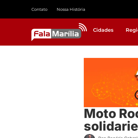
Contato
Nossa História
Cidades
Regi
Moto Roc
solidari