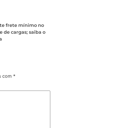
te frete mínimo no
e de cargas; saiba o
a
os com
*