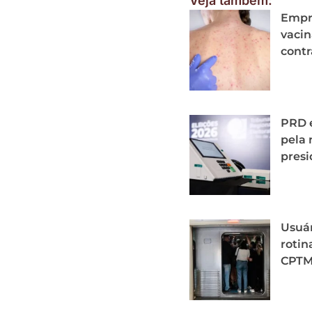
Veja também:
Empre
vacin
contr
PRD 
pela 
presi
Usuá
rotin
CPT