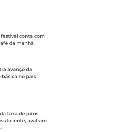
 festival conta com
 café da manhã
tra avanço da
básica no país
a taxa de juros
nsuficiente, avaliam
s