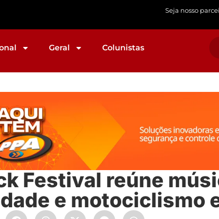
Seja nosso parce
onal
Geral
Colunistas
k Festival reúne músi
edade e motociclismo 