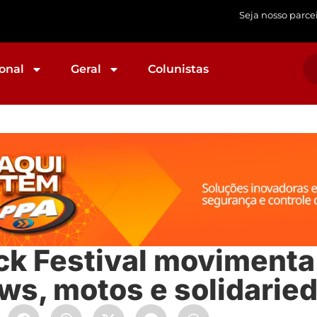
Seja nosso parce
onal
Geral
Colunistas
ck Festival movimenta
s, motos e solidarie