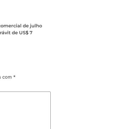
omercial de julho
ávit de US$ 7
os com
*