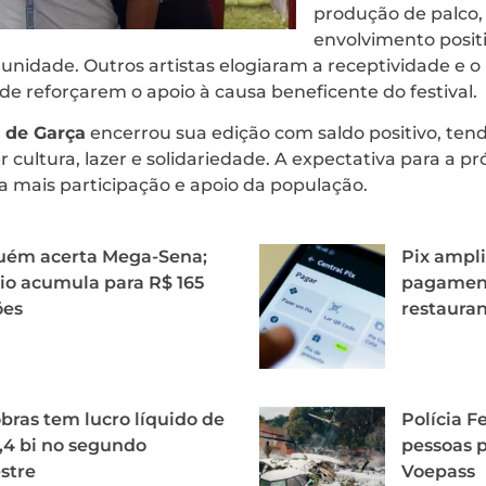
produção de palco
envolvimento posit
idade. Outros artistas elogiaram a receptividade e o
de reforçarem o apoio à causa beneficente do festival.
 de Garça
encerrou sua edição com saldo positivo, te
cultura, lazer e solidariedade. A expectativa para a pr
a mais participação e apoio da população.
uém acerta Mega-Sena;
Pix ampli
o acumula para R$ 165
pagament
ões
restaura
bras tem lucro líquido de
Polícia Fe
,4 bi no segundo
pessoas p
stre
Voepass