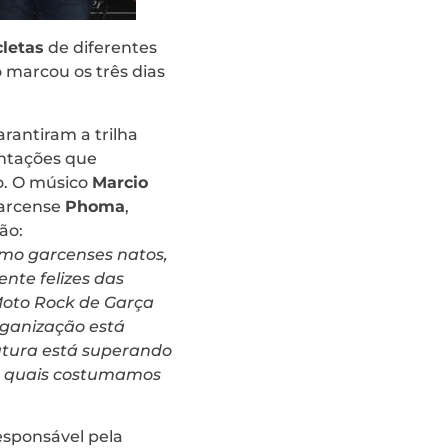
cletas
de diferentes
o marcou os três dias
rantiram a trilha
ntações que
o. O músico
Marcio
garcense
Phoma
,
ão:
mo garcenses natos,
nte felizes das
Moto Rock de Garça
rganização está
utura está superando
s quais costumamos
responsável pela