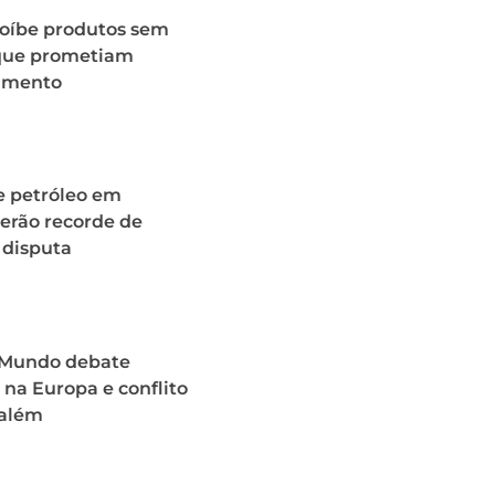
roíbe produtos sem
 que prometiam
imento
e petróleo em
erão recorde de
 disputa
o Mundo debate
na Europa e conflito
além