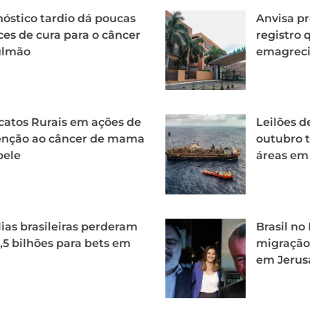
óstico tardio dá poucas
Anvisa p
es de cura para o câncer
registro
ulmão
emagrec
catos Rurais em ações de
Leilões d
enção ao câncer de mama
outubro t
pele
áreas em
ias brasileiras perderam
Brasil n
,5 bilhões para bets em
migração 
em Jerus