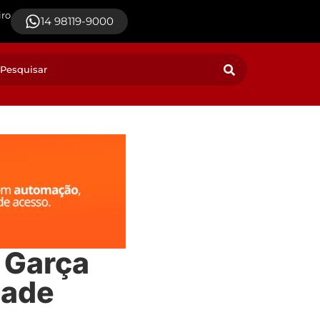
iro
14 98119-9000
 Garça
dade