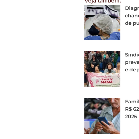
Veja também:
Diagn
chanc
de p
Sindi
prev
e de 
Famíl
R$ 62
2025