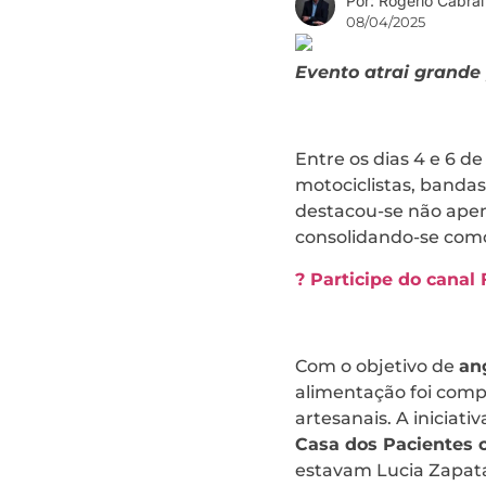
Por: Rogério Cabral
08/04/2025
Evento atrai grande 
Entre os dias 4 e 6 d
motociclistas, bandas
destacou-se não apena
consolidando-se como 
? Participe do canal
Com o objetivo de
an
alimentação foi compo
artesanais. A iniciat
Casa dos Pacientes 
estavam Lucia Zapata,