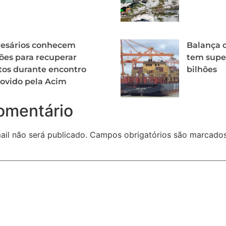
esários conhecem
Balança c
ões para recuperar
tem super
tos durante encontro
bilhões
ovido pela Acim
omentário
il não será publicado.
Campos obrigatórios são marcad