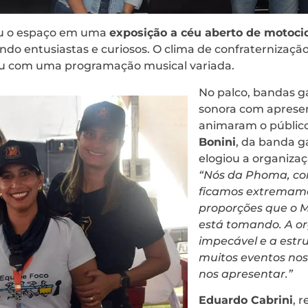
mou o espaço em uma
exposição a céu aberto de motoci
aindo entusiastas e curiosos. O clima de confraternizaçã
ou com uma programação musical variada.
No palco, bandas ga
sonora com aprese
animaram o públic
Bonini
, da banda 
elogiou a organizaç
“Nós da Phoma, co
ficamos extremame
proporções que o 
está tomando. A o
impecável e a estr
muitos eventos no
nos apresentar.”
Eduardo Cabrini
, 