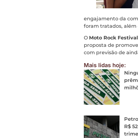
engajamento da comun
foram tratados, além 
O
Moto Rock Festival
proposta de promover 
com previsão de aind
Mais lidas hoje:
Ning
prêmi
milh
Petro
R$ 52
trime