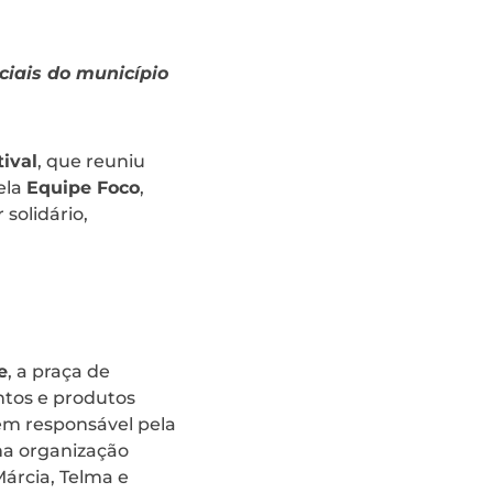
ciais do município
ival
, que reuniu
ela
Equipe Foco
,
solidário,
e
, a praça de
ntos e produtos
bém responsável pela
na organização
Márcia, Telma e