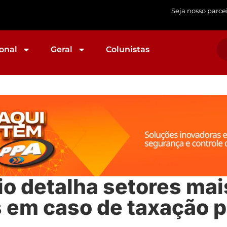
Seja nosso parce
onal
Geral
Colunistas
io detalha setores mai
 em caso de taxação p