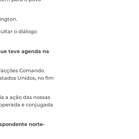
hington.
ultar o diálogo
que teve agenda na
s facções Comando
stados Unidos, no fim
ia a ação das nossas
cooperada e conjugada
espondente norte-