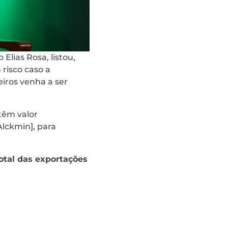
Elias Rosa, listou,
 risco caso a
iros venha a ser
têm valor
Alckmin], para
otal das exportações