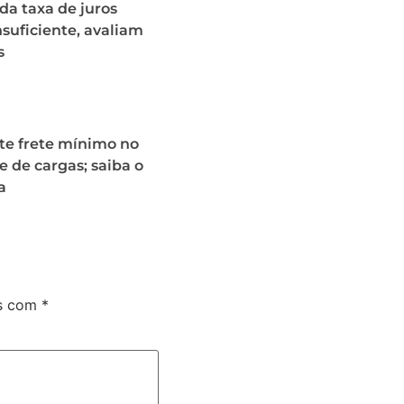
a taxa de juros
nsuficiente, avaliam
s
te frete mínimo no
e de cargas; saiba o
a
os com
*