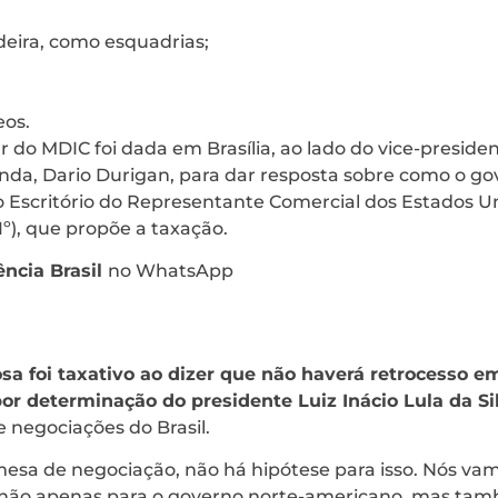
eira, como esquadrias;
eos.
ar do MDIC foi dada em Brasília, ao lado do vice-preside
nda, Dario Durigan, para dar resposta sobre como o gov
do Escritório do Representante Comercial dos Estados U
1º), que propõe a taxação.
ncia Brasil
no WhatsApp
sa foi taxativo ao dizer que não haverá retrocesso e
por determinação do presidente Luiz Inácio Lula da Si
e negociações do Brasil.
 mesa de negociação, não há hipótese para isso. Nós v
 não apenas para o governo norte-americano, mas ta