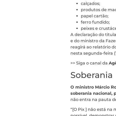
calçados;
produtos de mad
papel cartão;
ferro fundido;
peixes e crustác
A declaração do titul
e do ministro da Faze
reagirá ao relatório 
nesta segunda-feira (
>> Siga o canal da
Agê
Soberania
O ministro Márcio Ro
soberania nacional, 
não entra na pauta d
“[O Pix ] não está na
possível, demonstrar