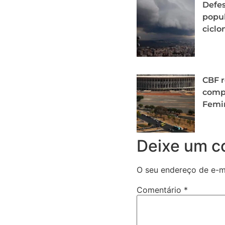
Defes
popu
cicl
CBF r
comp
Femi
Deixe um c
O seu endereço de e-ma
Comentário
*