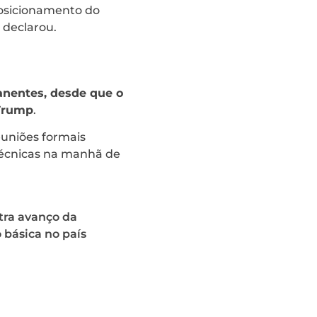
posicionamento do
, declarou.
anentes, desde que o
 Trump
.
euniões formais
técnicas na manhã de
tra avanço da
básica no país