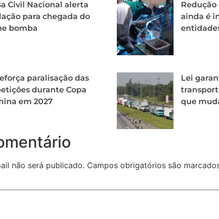
a Civil Nacional alerta
Redução d
lação para chegada do
ainda é i
one bomba
entidade
eforça paralisação das
Lei garan
etições durante Copa
transport
nina em 2027
que mud
omentário
il não será publicado.
Campos obrigatórios são marcad