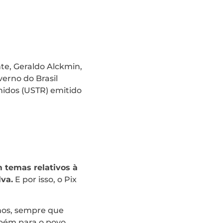
nte, Geraldo Alckmin,
erno do Brasil
nidos (USTR) emitido
m temas relativos à
lva.
E por isso, o Pix
amos, sempre que
mbém para o povo