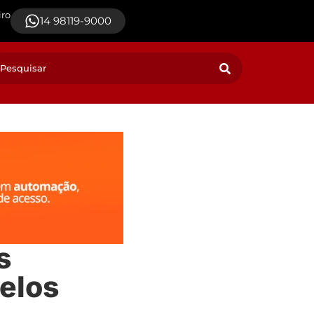
iro
14 98119-9000
s
elos