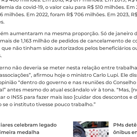
mia da covid-19, o valor caiu para R$ 510 milhões. Em 20
36 milhões. Em 2022, foram R$ 706 milhões. Em 2023, R$ 1
s.
ém aumentaram na mesma proporção. Só de janeiro d
 mais de 1,163 milhão de pedidos de cancelamento de co
e que não tinham sido autorizados pelos beneficiários o
.
erno não deveria se meter nesta relação entre trabalh
ssociações”, afirmou hoje o ministro Carlo Lupi. Ele dis
opinião “dentro do governo e nas reuniões do Conselho
al” antes mesmo do atual escândalo vir à tona. “Mas, [n
ar o INSS para fazer mais isso [cuidar dos descontos e 
 se o instituto tivesse pouco trabalho.”
iares celebram legado
PMs detê
rimeira medalha
ônibus e