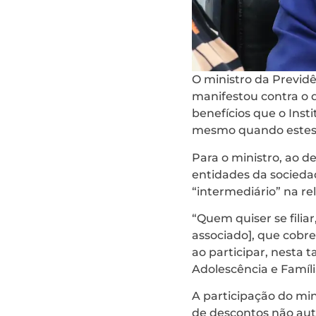
O ministro da Previdên
manifestou contra o 
benefícios que o Inst
mesmo quando estes
Para o ministro, ao d
entidades da socieda
“intermediário” na rel
“Quem quiser se filia
associado], que cobre
ao participar, nesta t
Adolescência e Famíl
A participação do mi
de descontos não aut