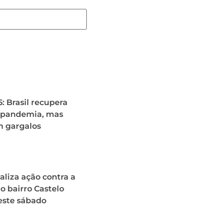
: Brasil recupera
é-pandemia, mas
m gargalos
ealiza ação contra a
 bairro Castelo
este sábado