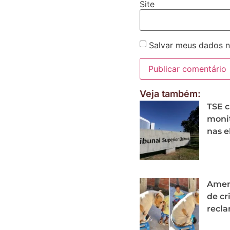
Site
Salvar meus dados n
Veja também:
TSE c
monit
nas e
Ameri
de cr
recl