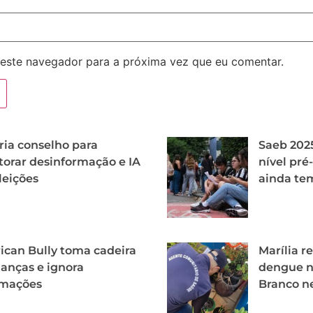
este navegador para a próxima vez que eu comentar.
ria conselho para
Saeb 2025
orar desinformação e IA
nível pr
leições
ainda te
can Bully toma cadeira
Marília r
ianças e ignora
dengue no
amações
Branco n