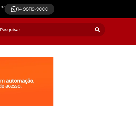
iro
14 98119-9000