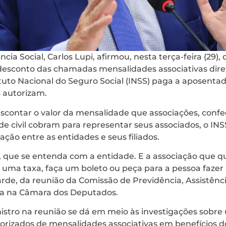
cia Social, Carlos Lupi, afirmou, nesta terça-feira (29)
desconto das chamadas mensalidades associativas dir
ituto Nacional do Seguro Social (INSS) paga a aposentad
 autorizam.
escontar o valor da mensalidade que associações, conf
de civil cobram para representar seus associados, o IN
ação entre as entidades e seus filiados.
r, que se entenda com a entidade. E a associação que q
 uma taxa, faça um boleto ou peça para a pessoa fazer 
arde, da reunião da Comissão de Previdência, Assistência
ia na Câmara dos Deputados.
nistro na reunião se dá em meio às investigações sob
orizados de mensalidades associativas em benefícios 