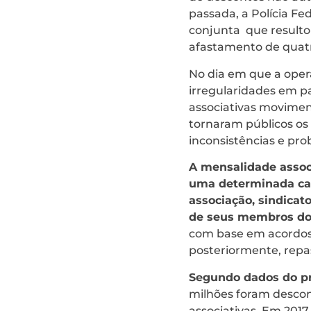
passada, a Polícia Fe
conjunta que resulto
afastamento de quatro
No dia em que a opera
irregularidades em p
associativas moviment
tornaram públicos os
inconsistências e pr
A mensalidade assoc
uma determinada cat
associação, sindicat
de seus membros do 
com base em acordos 
posteriormente, repa
Segundo dados do pr
milhões foram descon
associativas. Em 2017