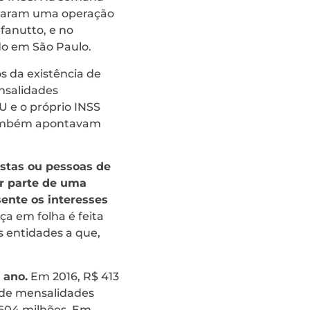
agraram uma operação
fanutto, e no
do em São Paulo.
os da existência de
nsalidades
U e o próprio INSS
 também apontavam
stas ou pessoas de
r parte de uma
sente os interesses
a em folha é feita
 entidades a que,
 ano.
Em 2016, R$ 413
 de mensalidades
 604 milhões. Em