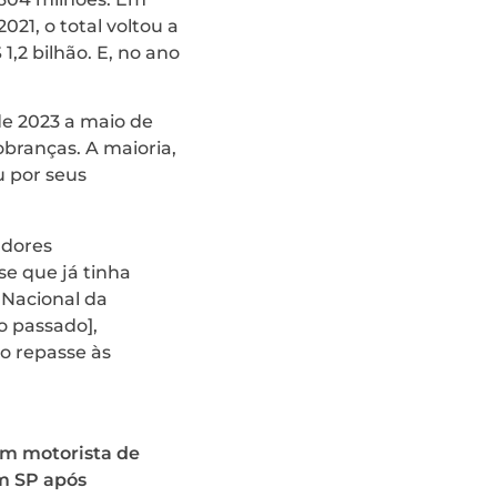
21, o total voltou a
,2 bilhão. E, no ano
e 2023 a maio de
branças. A maioria,
u por seus
adores
se que já tinha
 Nacional da
o passado],
do repasse às
m motorista de
m SP após