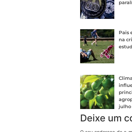
paral
Pais 
na cr
estu
Clima
influ
princ
agrop
julho
Deixe um c