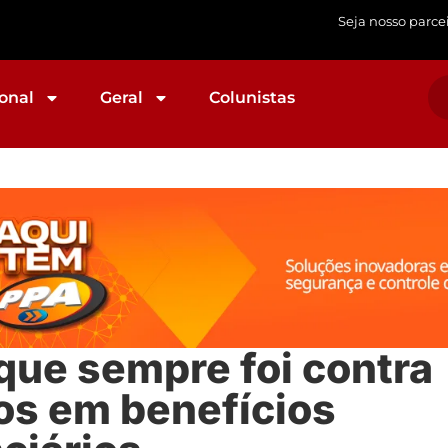
Seja nosso parce
onal
Geral
Colunistas
 que sempre foi contra
os em benefícios