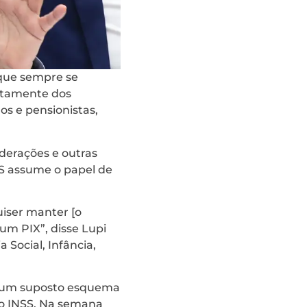
, que sempre se
etamente dos
os e pensionistas,
ederações e outras
SS assume o papel de
uiser manter [o
um PIX”, disse Lupi
 Social, Infância,
re um suposto esquema
do INSS. Na semana