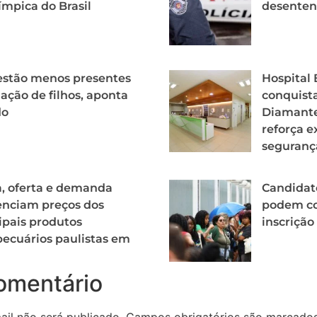
ímpica do Brasil
desenten
estão menos presentes
Hospital
iação de filhos, aponta
conquista
do
Diamante
reforça e
seguranç
, oferta e demanda
Candidat
enciam preços dos
podem co
ipais produtos
inscrição
ecuários paulistas em
omentário