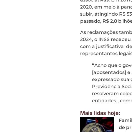
2020, em meio à pande
subir, atingindo R$ 5
passado, R$ 2,8 bilhõe
As reclamações tamb
2024, o INSS recebeu
com a justificativa d
representantes legais
“
Acho que o gov
[aposentados] e a
expressado sua 
Previdência Soci
resolveram coloc
entidades], como
Mais lidas hoje:
Famil
de p