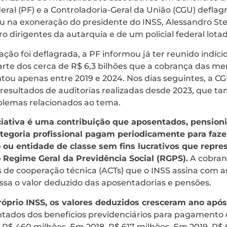
deral (PF) e a Controladoria-Geral da União (CGU) defl
u na exoneração do presidente do INSS, Alessandro Ste
 dirigentes da autarquia e de um policial federal lota
ção foi deflagrada, a PF informou já ter reunido indíci
arte dos cerca de R$ 6,3 bilhões que a cobrança das me
ou apenas entre 2019 e 2024. Nos dias seguintes, a CG
 resultados de auditorias realizadas desde 2023, que
oblemas relacionados ao tema.
iativa é uma contribuição que aposentados, pensioni
egoria profissional pagam periodicamente para faze
o ou entidade de classe sem fins lucrativos que repre
Regime Geral da Previdência Social (RGPS).
A cobranç
de cooperação técnica (ACTs) que o INSS assina com as
ssa o valor deduzido das aposentadorias e pensões.
óprio INSS, os valores deduzidos cresceram ano após
tados dos benefícios previdenciários para pagamento
, R$ 460 milhões. Em 2018, R$ 617 milhões. Em 2019, R$