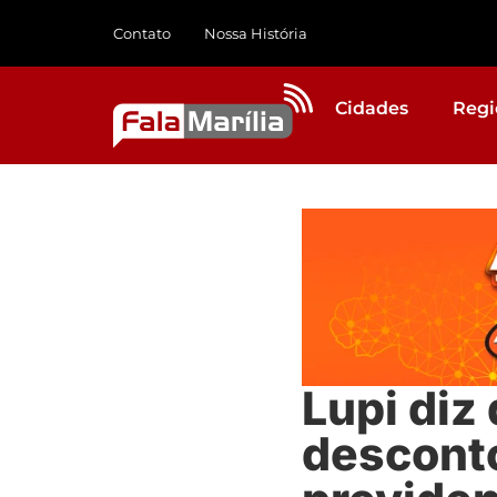
Contato
Nossa História
Cidades
Regi
Lupi diz
descont