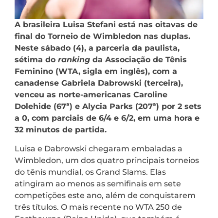
A brasileira Luisa Stefani está nas oitavas de
final do Torneio de Wimbledon nas duplas.
Neste sábado (4), a parceria da paulista,
sétima do
ranking
da Associação de Tênis
Feminino (WTA, sigla em inglês), com a
canadense Gabriela Dabrowski (terceira),
venceu as norte-americanas Caroline
Dolehide (67ª) e Alycia Parks (207ª) por 2 sets
a 0, com parciais de 6/4 e 6/2, em uma hora e
32 minutos de partida.
Luisa e Dabrowski chegaram embaladas a
Wimbledon, um dos quatro principais torneios
do tênis mundial, os Grand Slams. Elas
atingiram ao menos as semifinais em sete
competições este ano, além de conquistarem
três títulos. O mais recente no WTA 250 de