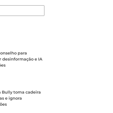
conselho para
r desinformação e IA
ões
 Bully toma cadeira
as e ignora
ões