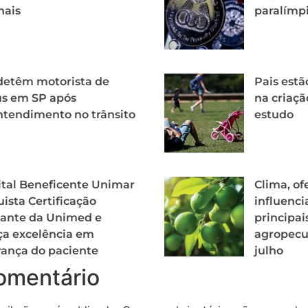
nais
paralímpi
detêm motorista de
Pais est
us em SP após
na criaçã
tendimento no trânsito
estudo
tal Beneficente Unimar
Clima, o
ista Certificação
influenc
ante da Unimed e
principai
ça excelência em
agropecu
ança do paciente
julho
omentário