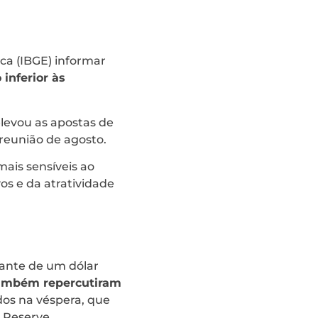
ica (IBGE) informar
 inferior às
levou as apostas de
 reunião de agosto.
ais sensíveis ao
os e da atratividade
ante de um dólar
também repercutiram
os na véspera, que
 Reserve.