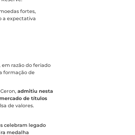
moedas fortes,
 a expectativa
 em razão do feriado
 a formação de
o Ceron,
admitiu nesta
 mercado de títulos
lsa de valores.
es celebram legado
ira medalha