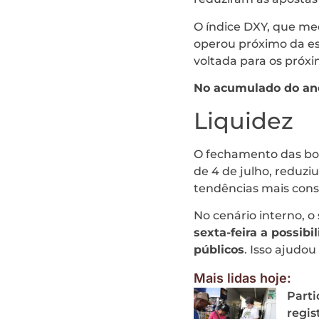
O índice DXY, que me
operou próximo da es
voltada para os próxi
No acumulado do ano,
Liquidez
O fechamento das bol
de 4 de julho, reduzi
tendências mais cons
No cenário interno, o
sexta-feira a possib
públicos
. Isso ajudou
Mais lidas hoje:
Parti
regis