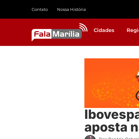
Contato
Nossa História
Cidades
Regi
Ibovespa
aposta na