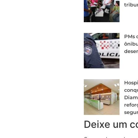
tribu
PMs 
ônib
desen
Hospi
conqu
Diam
refor
segur
Deixe um c