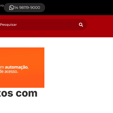
iro
14 98119-9000
ntos com