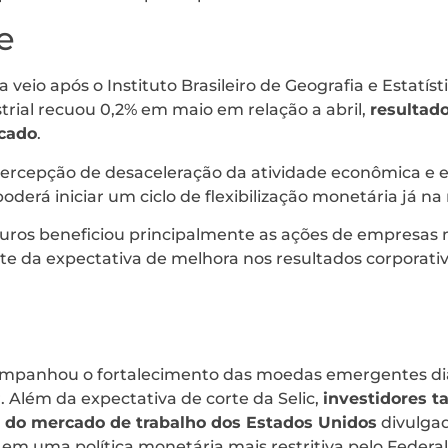
e
 veio após o Instituto Brasileiro de Geografia e Estatíst
trial recuou 0,2% em maio em relação a abril,
resultado
cado
.
percepção de desaceleração da atividade econômica e e
oderá iniciar um ciclo de flexibilização monetária já na
turos beneficiou principalmente as ações de empresas m
nte da expectativa de melhora nos resultados corporativ
companhou o fortalecimento das moedas emergentes di
r. Além da expectativa de corte da Selic,
investidores 
s do mercado de trabalho dos Estados Unidos
divulgad
em uma política monetária mais restritiva pelo Federal