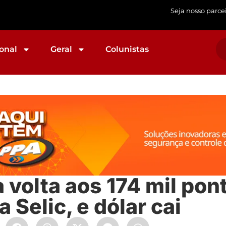
Seja nosso parce
onal
Geral
Colunistas
 volta aos 174 mil po
 Selic, e dólar cai