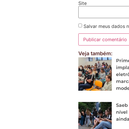
Site
Salvar meus dados n
Veja também:
Prim
impla
eletr
marc
mode
Saeb 
nível
ainda