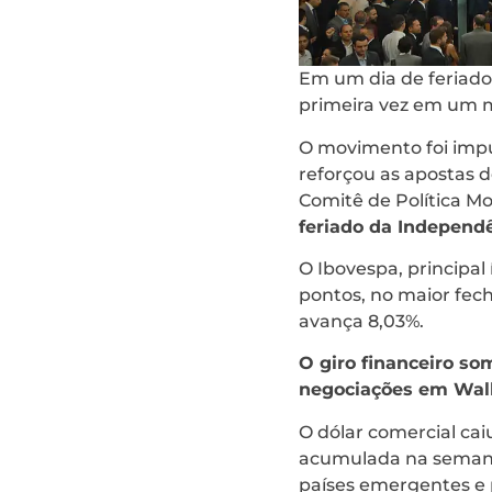
Em um dia de feriado 
primeira vez em um 
O movimento foi impu
reforçou as apostas d
Comitê de Política M
feriado da Independê
O Ibovespa, principal 
pontos, no maior fec
avança 8,03%.
O giro financeiro so
negociações em Wall
O dólar comercial cai
acumulada na semana,
países emergentes e p