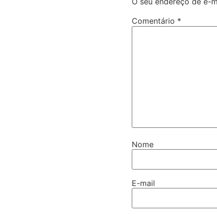
O seu endereço de e-ma
Comentário
*
Nome
E-mail