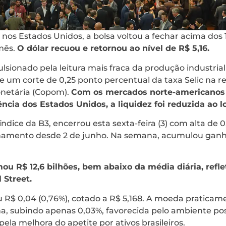
nos Estados Unidos, a bolsa voltou a fechar acima dos 
mês.
O dólar recuou e retornou ao nível de R$ 5,16.
lsionado pela leitura mais fraca da produção industria
e um corte de 0,25 ponto percentual da taxa Selic na r
onetária (Copom).
Com os mercados norte-americanos 
ncia dos Estados Unidos, a liquidez foi reduzida ao l
índice da B3, encerrou esta sexta-feira (3) com alta de 
hamento desde 2 de junho. Na semana, acumulou ganho
mou R$ 12,6 bilhões, bem abaixo da média diária, refl
 Street.
u R$ 0,04 (0,76%), cotado a R$ 5,168. A moeda praticame
 subindo apenas 0,03%, favorecida pelo ambiente pos
ela melhora do apetite por ativos brasileiros.