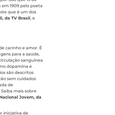
ta em 1909 pelo poeta
este que é um dos
l, da TV Brasil
, e
de carinho e amor. É
tagens para a saúde,
 circulação sanguínea
como dopamina e
os são descritos
ação sem cuidados
ada de
 Saiba mais sobre
Nacional Jovem, da
r iniciativa de