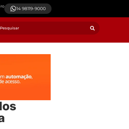
iro
14 98119-9000
dos
a