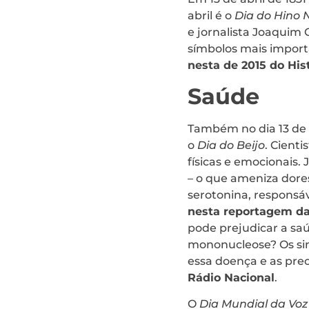
abril é o
Dia do Hino N
e jornalista Joaquim
símbolos mais import
nesta de 2015 do His
Saúde
Também no dia 13 de 
o
Dia do Beijo
. Cient
físicas e emocionais.
– o que ameniza dore
serotonina, responsáv
nesta reportagem da
pode prejudicar a sa
mononucleose? Os sin
essa doença e as pre
Rádio Nacional
.
O
Dia Mundial da Vo