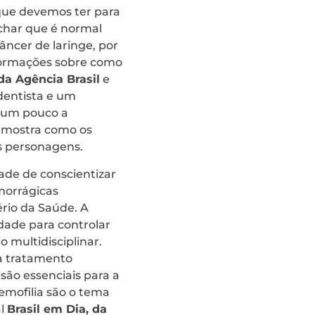
 que devemos ter para
char que é normal
âncer de laringe, por
nformações sobre como
da Agência Brasil
e
dentista e um
r um pouco a
e mostra como os
os personagens.
idade de conscientizar
morrágicas
ério da Saúde. A
dade para controlar
multidisciplinar.
a tratamento
são essenciais para a
emofilia são o tema
al
Brasil em Dia, da