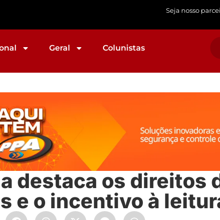
Seja nosso parce
onal
Geral
Colunistas
ia destaca os direitos 
 e o incentivo à leitur