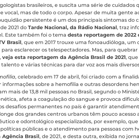
gologistas brasileiros, e suscita uma série de cuidados
e vocal, mas de todo o corpo. Apesar de muita gente a
ouquidão persistente é um dos principais sintomas do c
 de 2021 do
Tarde Nacional, da Rádio Nacional
, traz i
l. Este também foi o tema
desta reportagem de 2022 
V Brasil
, que em 2017 trouxe uma fonoaudióloga, um 
a para esclarecer os telespectadores. Mas, para quebra
,
veja esta reportagem da Agência Brasil de 2021
, qu
talento e várias técnicas para dar voz aos mais divers
ofilia
, celebrado em 17 de abril, foi criado com a final
ir informações sobre a hemofilia e outras desordens he
am mais de 13,8 mil pessoas no Brasil, segundo o Minist
nética, afeta a coagulação do sangue e provoca dificul
 desafios permanentes no país é garantir atendimento 
longe dos grandes centros urbanos têm pouco acesso 
pêutico e odontológico especializados, por exemplo, que 
 políticas públicas e o atendimento para pessoas com h
 Agência Brasil
, de 2021, e desta outra, exibida no jorn