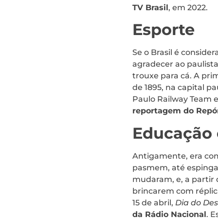
TV Brasil
, em 2022.
Esporte
Se o Brasil é consid
agradecer ao paulista
trouxe para cá. A prim
de 1895, na capital pa
Paulo Railway Team e
reportagem do Repórt
Educação 
Antigamente, era com
pasmem, até esping
mudaram, e, a partir d
brincarem com répli
15 de abril,
Dia do De
da Rádio Nacional
. 