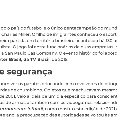
erado o país do futebol e o único pentacampeão do mun
 Charles Miller. O filho de imigrantes conheceu o esport
eira partida em território brasileiro aconteceu há 130 an
ulista. O jogo foi entre funcionários de duas empresas i
 a San Paulo Gas Company. O evento histórico foi abo
er Brasil, da TV Brasil
, de 2015.
e segurança
um ver os garotos brincando com revolveres de brinque
ardas de chumbinho. Objetos que machucavam mesmo
e 2001, veio a ideia de um dia específico para conscient
cas de armas e também com os videogames relacionad
sarmamento Infantil
, como mostra esta edição de 2021
Este ano, a preocupação das autoridades se voltou às a