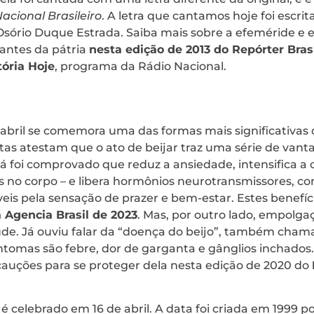
acional Brasileiro
. A letra que cantamos hoje foi escri
 Osório Duque Estrada. Saiba mais sobre a efeméride e 
antes da pátria
nesta edição de 2013 do Repórter Brasi
tória Hoje
, programa da Rádio Nacional.
abril se comemora uma das formas mais significativas 
istas atestam que o ato de beijar traz uma série de van
 Já foi comprovado que reduz a ansiedade, intensifica a
s no corpo – e libera hormônios neurotransmissores, 
eis pela sensação de prazer e bem-estar. Estes benefíci
 Agencia Brasil de 2023
. Mas, por outro lado, empolg
úde. Já ouviu falar da “doença do beijo”, também cham
tomas são febre, dor de garganta e gânglios inchados.
cauções para se proteger dela nesta edição de 2020 do
z
é celebrado em 16 de abril. A data foi criada em 1999 po