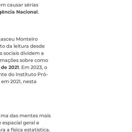
em causar sérias
gência Nacional
.
nasceu Monteiro
to da leitura desde
 sociais dividem a
formações sobre como
de 2021
. Em 2023, o
te do Instituto Pró-
 em 2021, nesta
5. Uma das mentes mais
 espacial geral e
a a física estatística.