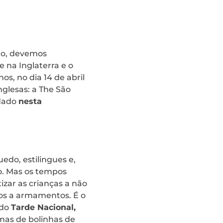
do, devemos
e na Inglaterra e o
os, no dia 14 de abril
nglesas: a The São
rdado
nesta
do, estilingues e,
. Mas os tempos
izar as crianças a não
os a armamentos. É o
 do
Tarde Nacional,
rmas de bolinhas de