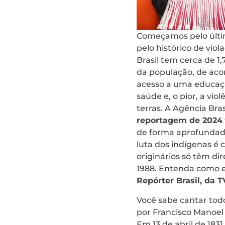
Começamos pelo últi
pelo histórico de viol
Brasil tem cerca de 1
da população, de aco
acesso a uma educaçã
saúde e, o pior, a vi
terras. A Agência Bras
reportagem de 2024
de forma aprofundada 
luta dos indígenas é 
originários só têm d
1988. Entenda como e
Repórter Brasil, da T
Você sabe cantar todo
por Francisco Manoel
Em 13 de abril de 1831