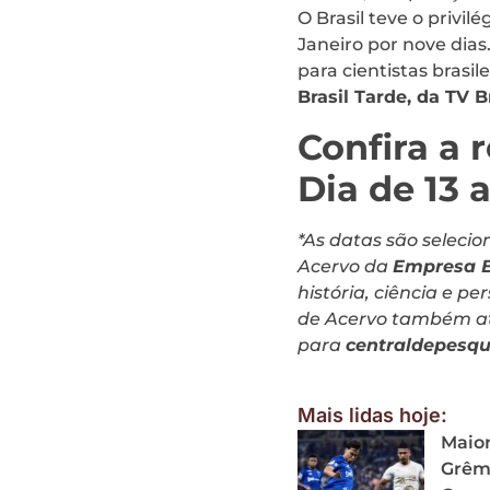
O Brasil teve o privil
Janeiro por nove dias
para cientistas brasile
Brasil Tarde, da TV B
Confira a 
Dia de 13 a
*As datas são seleci
Acervo da
Empresa B
história, ciência e p
de Acervo também ate
para
centraldepesq
Mais lidas hoje:
Maior
Grêmi