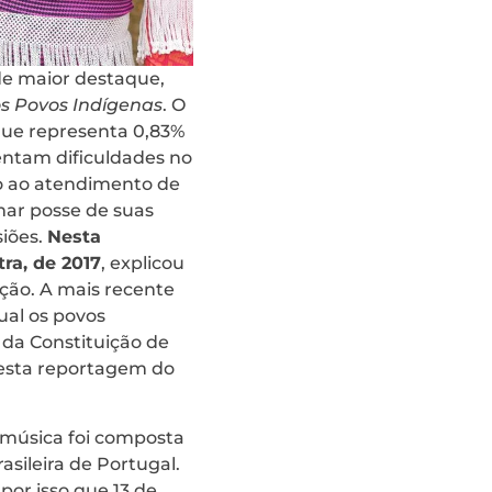
e maior destaque,
os Povos Indígenas
. O
 que representa 0,83%
entam dificuldades no
so ao atendimento de
mar posse de suas
siões.
Nesta
ra, de 2017
, explicou
ação. A mais recente
ual os povos
 da Constituição de
nesta reportagem do
A música foi composta
sileira de Portugal.
 por isso que 13 de