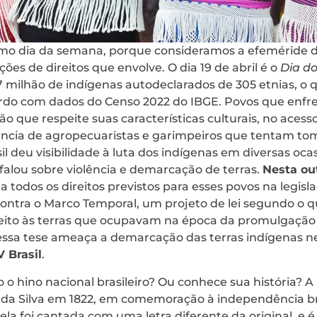
mo dia da semana, porque consideramos a efeméride d
ações de direitos que envolve. O dia 19 de abril é o
Dia d
,7 milhão de indígenas autodeclarados de 305 etnias, o
rdo com dados do Censo 2022 do IBGE. Povos que enfr
o que respeite suas características culturais, no aces
olência de agropecuaristas e garimpeiros que tentam to
il deu visibilidade à luta dos indígenas em diversas oca
falou sobre violência e demarcação de terras.
Nesta out
todos os direitos previstos para esses povos na legisl
contra o Marco Temporal, um projeto de lei segundo o q
ireito às terras que ocupavam na época da promulgação
ssa tese ameaça a demarcação das terras indígenas 
V Brasil
.
 o hino nacional brasileiro? Ou conhece sua história? 
 da Silva em 1822, em comemoração à independência bra
 ela foi cantada com uma letra diferente da original, e é