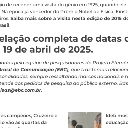
égio de receber uma visita do gênio em 1925, quando ele 
. Na época já vencedor do Prêmio Nobel de Física, Einst
iros.
Saiba mais sobre a visita nesta edição de 2015 d
rasil
.
relação completa de datas 
 19 de abril de 2025.
onadas pela equipe de pesquisadores do Projeto Efemér
rasil de Comunicação (EBC)
, que traz temas relacion
ersonalidades, sempre ressaltando marcos nacionais e r
nde aos pedidos de pesquisa do público externo. Bas
uisas@ebc.com.br
.
es campeões, Cruzeiro e
Ideb mos
o vão às quartas da
educação 