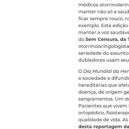
médicos otorrinolarin
manter não só a saúd
ficar sempre rouco, r
exemplo. Esta edição
manter a voz saudáve
do
Sem Censura, da T
otorrinolaringologist
seriedade do assunto
dubladores usam seu 
O
Dia Mundial da Hem
a sociedade e difund
hereditárias que afet
doença, de origem ge
sangramentos. Um dos
Pacientes que vivem 
ortopédico, fisiotera
qualidade de vida. As
desta reportagem da