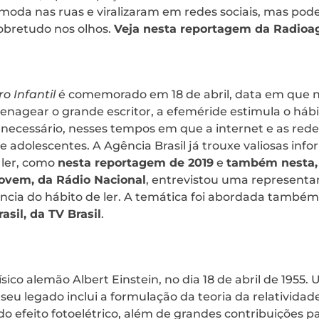
moda nas ruas e viralizaram em redes sociais, mas pod
sobretudo nos olhos.
Veja nesta reportagem da Radioa
ro Infantil
é comemorado em 18 de abril, data em que 
nagear o grande escritor, a efeméride estimula o hábi
necessário, nesses tempos em que a internet e as redes
e adolescentes. A Agência Brasil já trouxe valiosas in
 ler, como
nesta reportagem de 2019
e
também nesta, 
ovem, da Rádio Nacional
, entrevistou uma representan
ância do hábito de ler. A temática foi abordada também
asil, da TV Brasil
.
ísico alemão Albert Einstein, no dia 18 de abril de 195
 seu legado inclui a formulação da teoria da relatividade
 do efeito fotoelétrico, além de grandes contribuições par