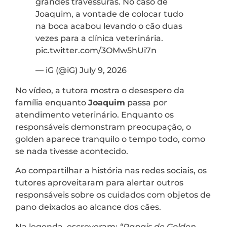
grandes travessuras. No caso de
Joaquim, a vontade de colocar tudo
na boca acabou levando o cão duas
vezes para a clínica veterinária.
pic.twitter.com/3OMw5hUi7n
— iG (@iG) July 9, 2026
No vídeo, a tutora mostra o desespero da
família enquanto
Joaquim
passa por
atendimento veterinário. Enquanto os
responsáveis demonstram preocupação, o
golden aparece tranquilo o tempo todo, como
se nada tivesse acontecido.
Ao compartilhar a história nas redes sociais, os
tutores aproveitaram para alertar outros
responsáveis sobre os cuidados com objetos de
pano deixados ao alcance dos cães.
Na legenda, escreveram:
“Papais de Golden