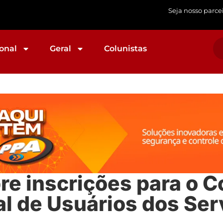
Seja nosso parce
onal
Geral
Colunistas
re inscrições para o 
l de Usuários dos Ser