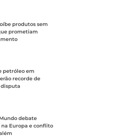
roíbe produtos sem
 que prometiam
imento
e petróleo em
erão recorde de
 disputa
o Mundo debate
na Europa e conflito
além