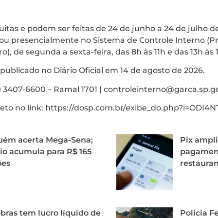
uitas e podem ser feitas de 24 de junho a 24 de julho de
ou presencialmente no Sistema de Controle Interno (
ro), de segunda a sexta-feira, das 8h às 11h e das 13h às 
 publicado no Diário Oficial em 14 de agosto de 2026.
) 3407-6600 – Ramal 1701 | controleinterno@garca.sp.g
leto no link: https://dosp.com.br/exibe_do.php?i=ODI4N
uém acerta Mega-Sena;
Pix ampli
o acumula para R$ 165
pagament
ões
restaura
bras tem lucro líquido de
Polícia Fe