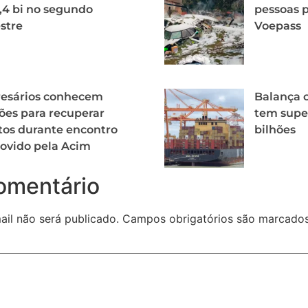
,4 bi no segundo
pessoas p
stre
Voepass
esários conhecem
Balança c
ões para recuperar
tem super
tos durante encontro
bilhões
ovido pela Acim
omentário
il não será publicado.
Campos obrigatórios são marcad