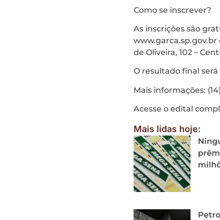
Como se inscrever?
As inscrições são grat
www.garca.sp.gov.br 
de Oliveira, 102 – Cent
O resultado final será
Mais informações: (14
Acesse o edital comp
Mais lidas hoje:
Ning
prêmi
milh
Petro