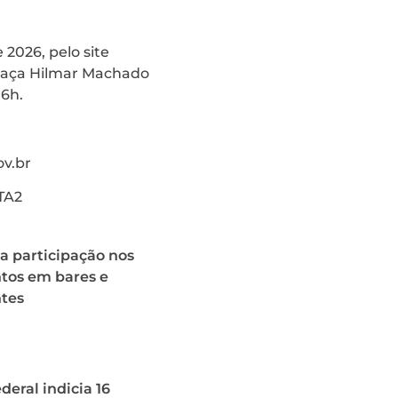
 2026, pelo site
Praça Hilmar Machado
16h.
ov.br
TA2
a participação nos
os em bares e
ntes
deral indicia 16