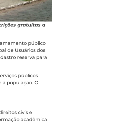
crições gratuitas a
 chamamento público
pal de Usuários dos
dastro reserva para
rviços públicos
e à população. O
reitos civis e
 formação acadêmica