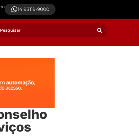
iro
14 98119-9000
Conselho
viços