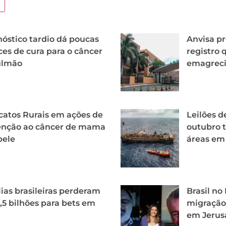
óstico tardio dá poucas
Anvisa p
es de cura para o câncer
registro
ulmão
emagrec
catos Rurais em ações de
Leilões d
enção ao câncer de mama
outubro t
pele
áreas em
ias brasileiras perderam
Brasil n
,5 bilhões para bets em
migração 
em Jerus