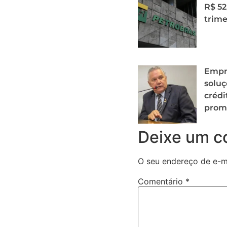
R$ 52
trime
Empr
soluç
crédi
prom
Deixe um c
O seu endereço de e-ma
Comentário
*