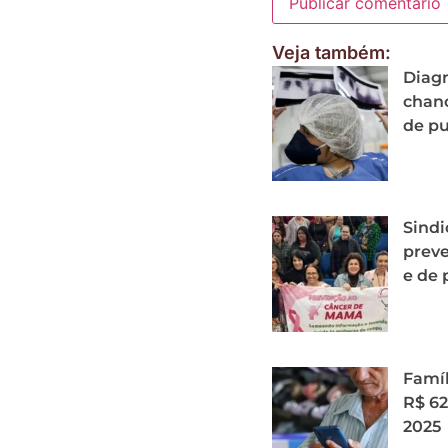
Veja também:
Diagn
chanc
de p
Sindi
prev
e de 
Famíl
R$ 62
2025