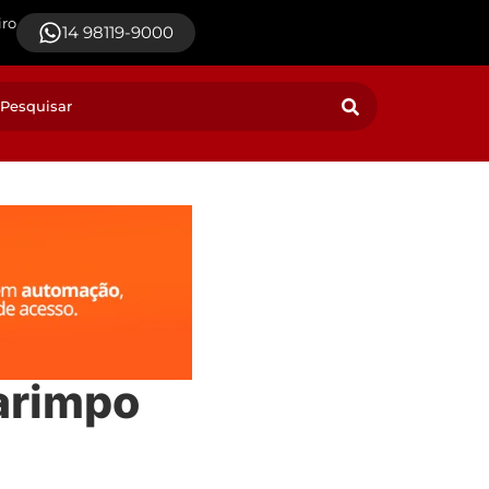
iro
14 98119-9000
arimpo