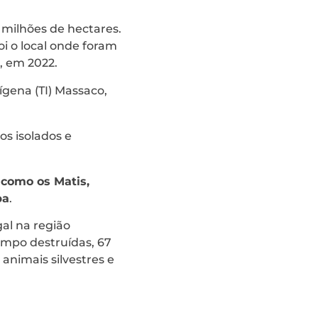
5 milhões de hectares.
i o local onde foram
s, em 2022.
ígena (TI) Massaco,
s isolados e
como os Matis,
pa
.
al na região
impo destruídas, 67
animais silvestres e