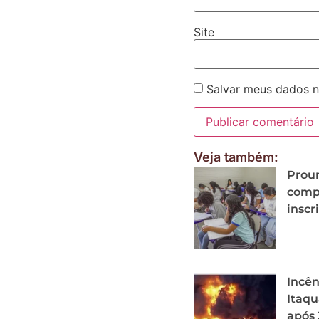
Site
Salvar meus dados n
Veja também:
Proun
comp
inscr
Incên
Itaqu
após 