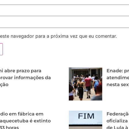
este navegador para a próxima vez que eu comentar.
i abre prazo para
Enade: pr
rovar informações da
atendime
ição
nesta sex
dio em fábrica em
Federaçã
aquecetuba é extinto
oficializ
33 horas
de Lula à