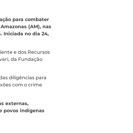
ração para combater
o Amazonas (AM), nas
Iniciada no dia 24,
biente e dos Recursos
vari, da Fundação
as diligências para
nexões com o crime
as externas,
e povos indígenas