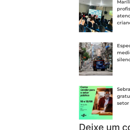
Maríl
profi
aten
crian
Espe
medid
silen
Sebra
gratu
setor
Deixe um c