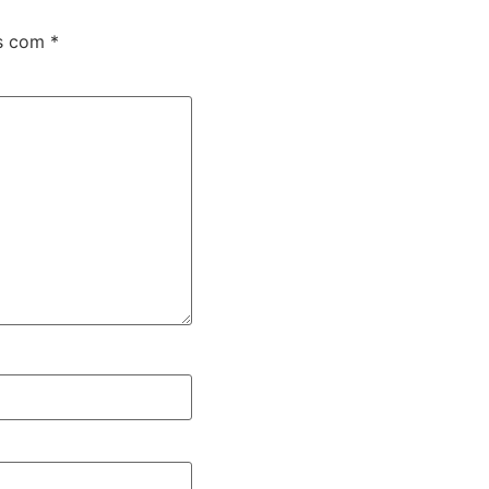
os com
*