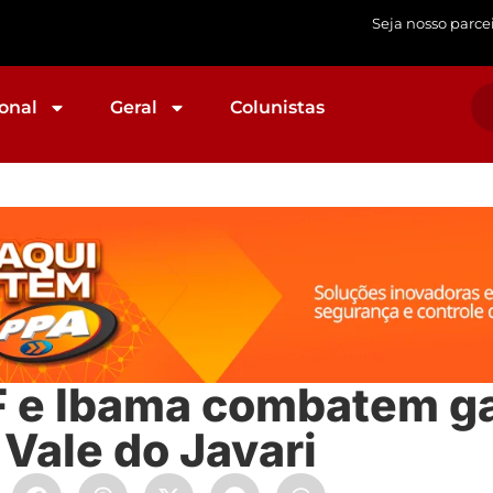
Seja nosso parce
onal
Geral
Colunistas
PF e Ibama combatem g
 Vale do Javari