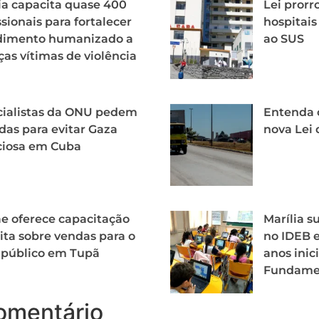
ia capacita quase 400
Lei pror
ssionais para fortalecer
hospitais
dimento humanizado a
ao SUS
ças vítimas de violência
cialistas da ONU pedem
Entenda 
as para evitar Gaza
nova Lei 
ciosa em Cuba
e oferece capacitação
Marília s
ita sobre vendas para o
no IDEB e
 público em Tupã
anos inic
Fundame
omentário