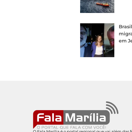
Brasi
migra
em J
O Fala Marília é o portal regional que vai além das 