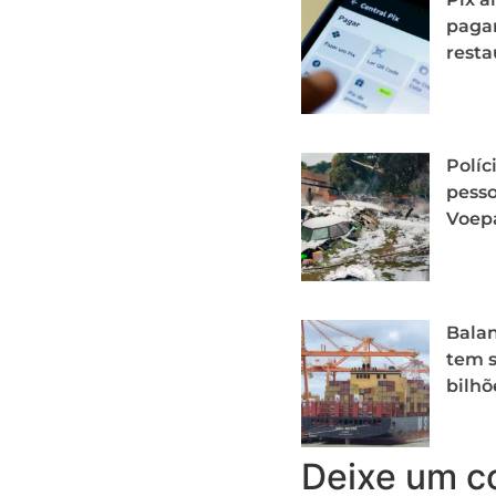
paga
resta
Políc
pesso
Voep
Balan
tem s
bilhõ
Deixe um c