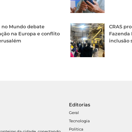
l no Mundo debate
CRAS pro
ção na Europa e conflito
Fazenda R
erusalém
inclusão 
Editorias
Geral
Tecnologia
Política
fronteiras da cidade, conectando