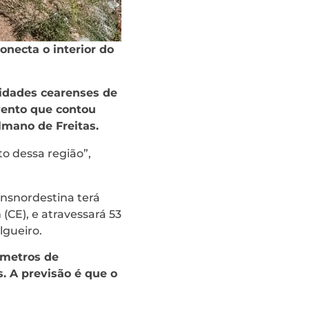
onecta o interior do
cidades cearenses de
vento que contou
Elmano de Freitas.
to dessa região”,
ansnordestina terá
(CE), e atravessará 53
lgueiro.
ômetros de
s. A previsão é que o