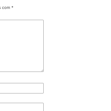
os com
*