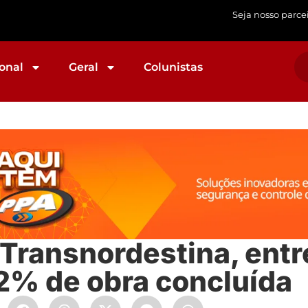
Seja nosso parce
onal
Geral
Colunistas
 Transnordestina, entre
2% de obra concluída