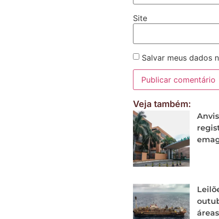
Site
Salvar meus dados n
Veja também:
Anvis
regis
emag
Leilõ
outub
áreas