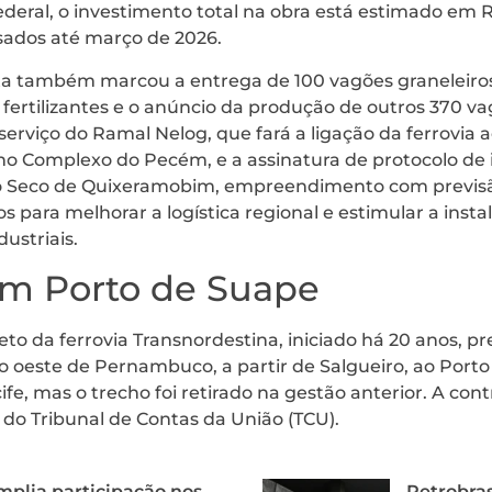
eral, o investimento total na obra está estimado em R
sados até março de 2026.
a também marcou a entrega de 100 vagões graneleiros
 fertilizantes e o anúncio da produção de outros 370 vag
erviço do Ramal Nelog, que fará a ligação da ferrovia 
 no Complexo do Pecém, e a assinatura de protocolo de
o Seco de Quixeramobim, empreendimento com previsã
s para melhorar a logística regional e estimular a inst
ustriais.
om Porto de Suape
eto da ferrovia Transnordestina, iniciado há 20 anos, p
o oeste de Pernambuco, a partir de Salgueiro, ao Porto
fe, mas o trecho foi retirado na gestão anterior. A c
do Tribunal de Contas da União (TCU).
mplia participação nos
Petrobras