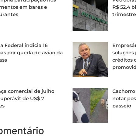
mentos em bares e
R$ 52,4 b
urantes
trimestre
ia Federal indicia 16
Empresár
as por queda de avião da
soluções 
ass
créditos 
promovid
ça comercial de julho
Cachorro
uperávit de US$ 7
notar pos
es
passeio
omentário