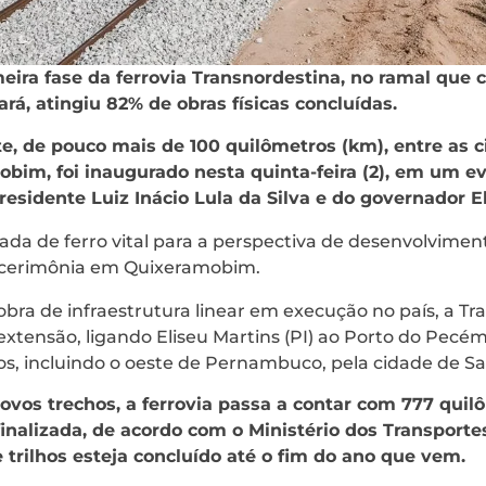
eira fase da ferrovia Transnordestina, no ramal que c
eará, atingiu 82% de obras físicas concluídas.
e, de pouco mais de 100 quilômetros (km), entre as 
bim, foi inaugurado nesta quinta-feira (2), em um e
esidente Luiz Inácio Lula da Silva e do governador 
ada de ferro vital para a perspectiva de desenvolvimen
 cerimônia em Quixeramobim.
bra de infraestrutura linear em execução no país, a Tr
extensão, ligando Eliseu Martins (PI) ao Porto do Pecém 
s, incluindo o oeste de Pernambuco, pela cidade de Sa
vos trechos, a ferrovia passa a contar com 777 quil
 finalizada, de acordo com o Ministério dos Transporte
e trilhos esteja concluído até o fim do ano que vem.