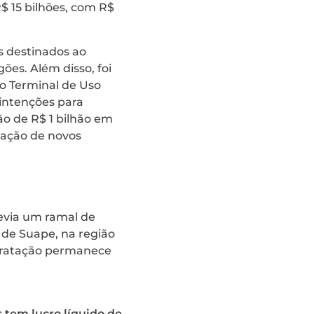
$ 15 bilhões, com R$
 destinados ao
ões. Além disso, foi
ao Terminal de Uso
 intenções para
o de R$ 1 bilhão em
alação de novos
revia um ramal de
 de Suape, na região
ontratação permanece
 tem lucro líquido de