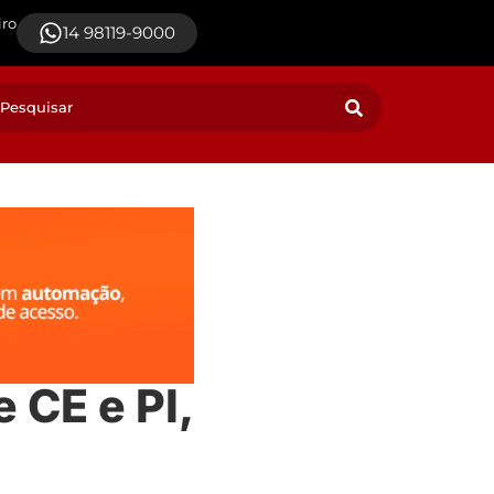
iro
14 98119-9000
 CE e PI,