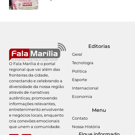
Editorias
Geral
Tecnologia
O Fala Marília é o portal
regional que vai além das
Política
fronteiras da cidade,
Esporte
conectando e celebrando a
diversidade da nossa região
Internacional
através de narrativas
Economia
autênticas, promovendo
informações relevantes,
entretenimento envolvente
Menu
e negócios locais, enquanto
Contato
cria conexões emocionais
Nossa História
que unem a comunidade.
Fique informado