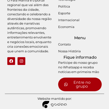
O Fala Marília é o portal
regional que vai além das
Política
fronteiras da cidade,
Esporte
conectando e celebrando a
diversidade da nossa região
Internacional
através de narrativas
Economia
autênticas, promovendo
informações relevantes,
entretenimento envolvente
Menu
e negócios locais, enquanto
Contato
cria conexões emocionais
Nossa História
que unem a comunidade.
Fique informado
Participe do nosso grupo
no Whatsapp e receba
notícias em primeira mão
Entre no
grupo
Website mantido por: