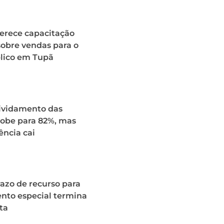
ferece capacitação
sobre vendas para o
blico em Tupã
ividamento das
sobe para 82%, mas
ncia cai
azo de recurso para
nto especial termina
ta