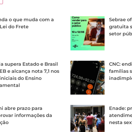
nda o que muda com a
Sebrae o
Lei do Frete
gratuita 
setor pú
ia supera Estado e Brasil
CNC: end
EB e alcança nota 7,1 nos
famílias 
iniciais do Ensino
inadimplê
amental
i abre prazo para
Enade: pr
rovar informações da
atendime
ição
nesta sex