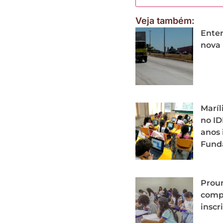
Veja também:
Ente
nova 
Maríl
no ID
anos 
Fund
Proun
comp
inscr