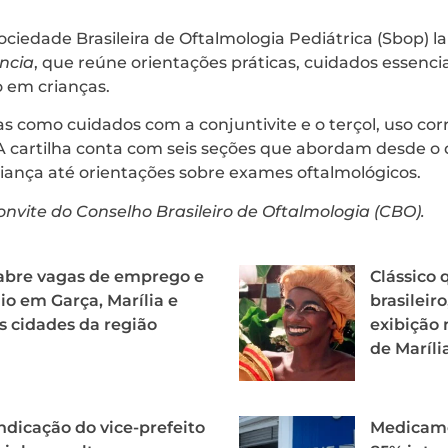
ociedade Brasileira de Oftalmologia Pediátrica (Sbop) l
ncia
, que reúne orientações práticas, cuidados essenciai
o em crianças.
as como cuidados com a conjuntivite e o terçol, uso cor
A cartilha conta com seis seções que abordam desde o
riança até orientações sobre exames oftalmológicos.
convite do Conselho Brasileiro de Oftalmologia (CBO).
abre vagas de emprego e
Clássico
io em Garça, Marília e
brasileir
s cidades da região
exibição
de Maríli
ndicação do vice-prefeito
Medicame