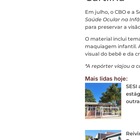
Em julho, o CBO e a S
Saúde Ocular na Infâ
para preservar a visã
O material inclui tem
maquiagem infantil. 
visual do bebê e da c
*A repórter viajou a 
Mais lidas hoje:
SESI 
estág
outra
Reivi