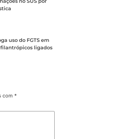
rnações no SUS por
stica
roga uso do FGTS em
 filantrópicos ligados
os com
*