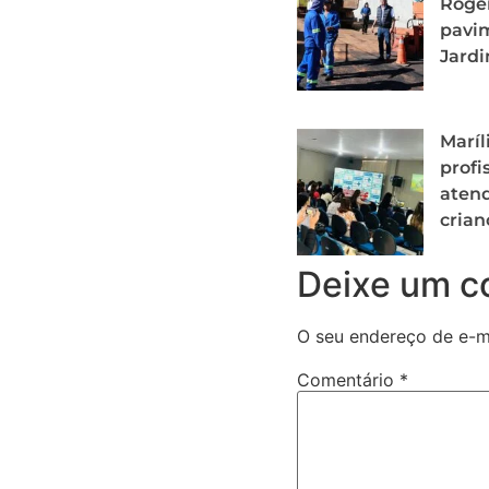
Roger
pavi
Jardi
Maríl
profi
aten
crian
Deixe um c
O seu endereço de e-ma
Comentário
*