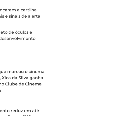
ançaram a cartilha
s e sinais de alerta
reto de óculos e
 desenvolvimento
 que marcou o cinema
o, Xica da Silva ganha
 no Clube de Cinema
a
nto reduz em até