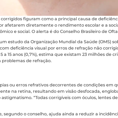
 corrigidos figuram como a principal causa de deficiênci
 Por afetarem diretamente o rendimento escolar e a soci
ico e social. O alerta é do Conselho Brasileiro de Oft
um estudo da Organização Mundial da Saúde (OMS) so
om deficiência visual por erros de refração não corrig
e 5 a 15 anos (0,7%), estima que existam 23 milhões de c
 problemas de refração.
as ou erros refrativos decorrentes de condições em qu
ente na retina, resultando em visão desfocada, englo
 astigmatismo. “Todas corrigíveis com óculos, lentes de 
 segundo o conselho, ajuda ainda a reduzir a incidênc