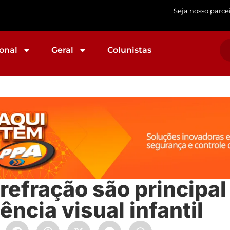
Seja nosso parce
onal
Geral
Colunistas
 refração são principa
ência visual infantil