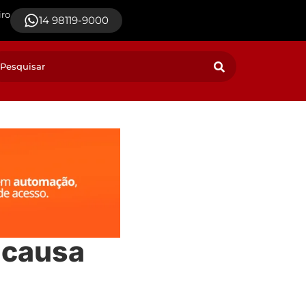
iro
14 98119-9000
l causa