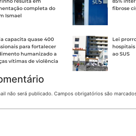
inho resulta em
85% inte
mentação completa do
fibrose cí
m Ismael
ia capacita quase 400
Lei pror
ssionais para fortalecer
hospitais
dimento humanizado a
ao SUS
ças vítimas de violência
omentário
il não será publicado.
Campos obrigatórios são marcad