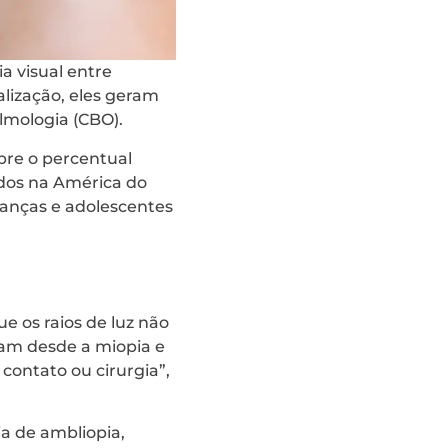
a visual entre
alização, eles geram
almologia (CBO).
bre o percentual
idos na América do
rianças e adolescentes
e os raios de luz não
bam desde a miopia e
contato ou cirurgia”,
ia de ambliopia,