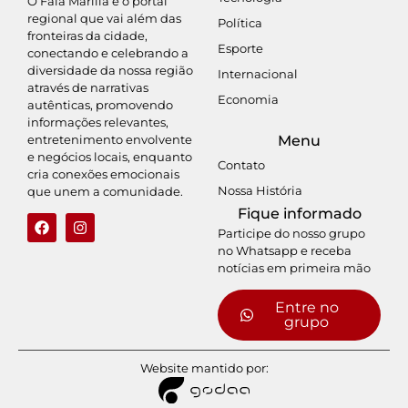
O Fala Marília é o portal
regional que vai além das
Política
fronteiras da cidade,
Esporte
conectando e celebrando a
diversidade da nossa região
Internacional
através de narrativas
Economia
autênticas, promovendo
informações relevantes,
entretenimento envolvente
Menu
e negócios locais, enquanto
Contato
cria conexões emocionais
Nossa História
que unem a comunidade.
Fique informado
Participe do nosso grupo
no Whatsapp e receba
notícias em primeira mão
Entre no
grupo
Website mantido por: