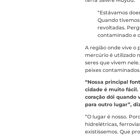
terra Sawré Muybu.
“Estávamos doen
Quando tivemos 
revoltadas. Per
contaminado e o
A região onde vive o
mercúrio é utilizado 
seres que vivem nel
peixes contaminados
“Nossa principal fon
cidade é muito fácil
coração dói quando v
para outro lugar”, di
“O lugar é nosso. Po
hidrelétricas, ferrov
existíssemos. Que pro