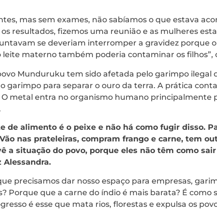
tes, mas sem exames, não sabíamos o que estava aco
os resultados, fizemos uma reunião e as mulheres es
guntavam se deveriam interromper a gravidez porque o 
 leite materno também poderia contaminar os filhos”, 
 povo Munduruku tem sido afetada pelo garimpo ilegal 
no garimpo para separar o ouro da terra. A prática conta
e. O metal entra no organismo humano principalmente
.
te de alimento é o peixe e não há como fugir disso. 
. Vão nas prateleiras, compram frango e carne, tem ou
ê a situação do povo, porque eles não têm como sair d
z Alessandra.
rque precisamos dar nosso espaço para empresas, gari
ias? Porque que a carne do índio é mais barata? É como 
gresso é esse que mata rios, florestas e expulsa os povo