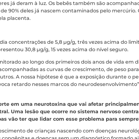
heres já deram à luz. Os bebês também são acompanha
 de 90% deles já nascem contaminados pelo mercúrio. 
la placenta.
a concentrações de 5,8 µg/g, três vezes acima do lim
esentou 30,8 µg/g, 15 vezes acima do nível seguro.
itorado ao longo dos primeiros dois anos de vida em d
companhadas as curvas de crescimento, de peso para 
outros. A nossa hipótese é que a exposição durante o pe
voca retardo nesses marcos do neurodesenvolvimento”,
erte em uma neurotoxina que vai afetar principalmen
ral. Uma lesão que ocorre no sistema nervoso centra
soas vão ter que lidar com esse problema para sempre
rescimento de crianças nascendo com doenças neurológi
 congênitas e doenças sem um diagnóstico formado ai