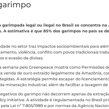
 garimpo
 garimpada legal ou ilegal no Brasil se concentra n
 A estimativa é que 85% dos garimpos no país se de
alidade no setor traz impactos socioambientais para a
mento, violência, conflito com povos tradicionais trab
s e evasão de divisas.
ta semana pelo Greenpeace mostra como Permissões de
ra venda de ouro extraído ilegalmente da Amazônia, c
otegidas. A estratégia permite escapar do licenciament
 da mineração industrial, além de facilitar a lavagem de
egativos do garimpo não decorrem apenas da extração
licy Initiative. A atividade é regulamentada no Brasil p
 pela Lei nº 7.805/1989 e por normas da Agência Nacio