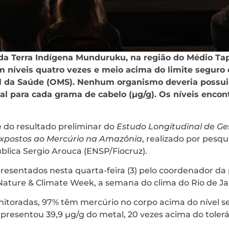
da Terra Indígena Munduruku, na região do Médio Tap
 níveis quatro vezes e meio acima do limite seguro 
 da Saúde (OMS). Nenhum organismo deveria possui
l para cada grama de cabelo (µg/g). Os níveis encon
 do resultado preliminar do
Estudo Longitudinal de G
Expostos ao Mercúrio na Amazônia
, realizado por pesq
blica Sergio Arouca (ENSP/Fiocruz).
esentados nesta quarta-feira (3) pelo coordenador da
Nature & Climate Week, a semana do clima do Rio de Ja
itoradas, 97% têm mercúrio no corpo acima do nível s
resentou 39,9 µg/g do metal, 20 vezes acima do tolerá