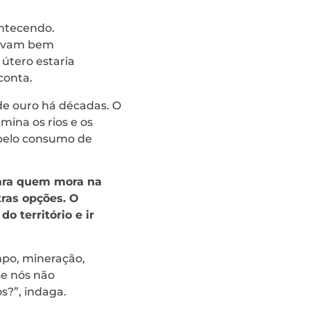
ntecendo.
tavam bem
útero estaria
conta.
de ouro há décadas. O
mina os rios e os
 pelo consumo de
Para quem mora na
tras opções. O
o território e ir
mpo, mineração,
se nós não
s?”, indaga.