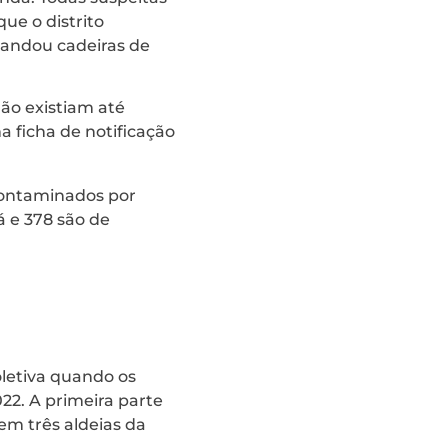
e o distrito
mandou cadeiras de
não existiam até
 ficha de notificação
 contaminados por
á e 378 são de
letiva quando os
22. A primeira parte
em três aldeias da