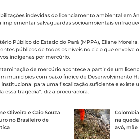
exibilizações indevidas do licenciamento ambiental em âm
a implementar salvaguardas socioambientais enfraque
ério Público do Estado do Pará (MPPA), Eliane Moreira,
entes públicos de todos os níveis no ciclo que envolve 
os indígenas por mercúrio.
ntaminação de mercúrio acontece a partir de um lice
. Em municípios com baixo Índice de Desenvolvimento H
 institucional para uma fiscalização suficiente e exist
a essa tragédia”, diz a procuradora.
ne Oliveira e Caio Souza
Colombia
uro no Brasileiro de
na queda
tica
avó, mãe 