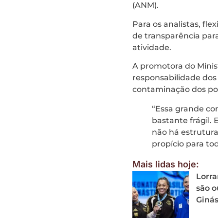
(ANM).
Para os analistas, fl
de transparência par
atividade.
A promotora do Minist
responsabilidade dos 
contaminação dos pov
“Essa grande co
bastante frágil
não há estrutura
propício para tod
Mais lidas hoje:
Lorra
são o
Ginás