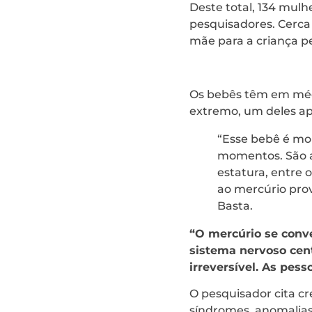
Deste total, 134 mul
pesquisadores. Cerca
mãe para a criança pe
Os bebês têm em médi
extremo, um deles apr
“Esse bebê é mon
momentos. São a
estatura, entre 
ao mercúrio pro
Basta.
“O mercúrio se conv
sistema nervoso cent
irreversível. As pes
O pesquisador cita c
síndromes, anomalias