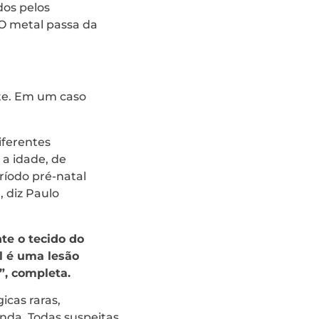
dos pelos
O metal passa da
ite. Em um caso
iferentes
a idade, de
ríodo pré-natal
 diz Paulo
te o tecido do
l é uma lesão
”, completa.
cas raras,
nda. Todas suspeitas