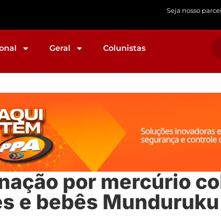
Seja nosso parce
onal
Geral
Colunistas
nação por mercúrio co
es e bebês Munduruku