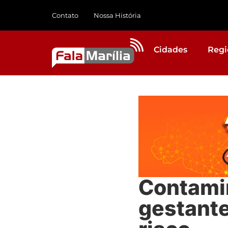
Contato
Nossa História
Cidades
Regi
Contami
gestant