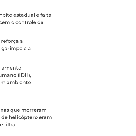
bito estadual e falta
cem o controle da
 reforça a
o garimpo e a
nciamento
umano (IDH),
e um ambiente
nas que morreram
 de helicóptero eram
e filha