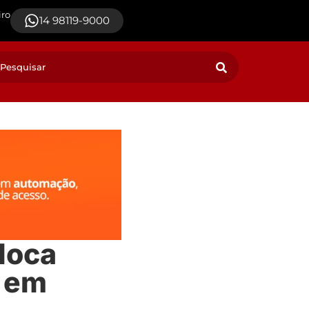
iro
14 98119-9000
loca
 em