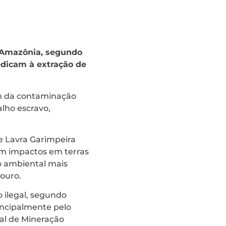
a Amazônia, segundo
dicam à extração de
lém da contaminação
alho escravo,
 Lavra Garimpeira
om impactos em terras
o ambiental mais
 ouro.
 ilegal, segundo
rincipalmente pelo
nal de Mineração