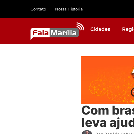
Contato
Nossa História
Cidades
Regi
Com bras
leva aju