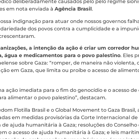
ico deliberadamente causados pelo pelo regime sionis
es em nota enviada à
Agência Brasil
.
ossa indignação para atuar onde nossos governos fal
dariedade dos povos contra a cumplicidade e a impun
acrescentaram.
nizações, a intenção da ação é criar um corredor hu
a, água e medicamentos para o povo palestino
. Eles
aelense sobre Gaza: “romper, de maneira não violenta, o
ção em Gaza, que limita ou proíbe o acesso de aliment
a ação imediata para o fim do genocídio e o acesso de
ara alimentar o povo palestino”, destacam.
om Flotilla Brasil e o Global Movement to Gaza Brasil,
adas em medidas provisórias da Corte Internacional de
a de ajuda humanitária à Gaza; resoluções do Conselho
m o acesso de ajuda humanitária à Gaza; e leis marítim