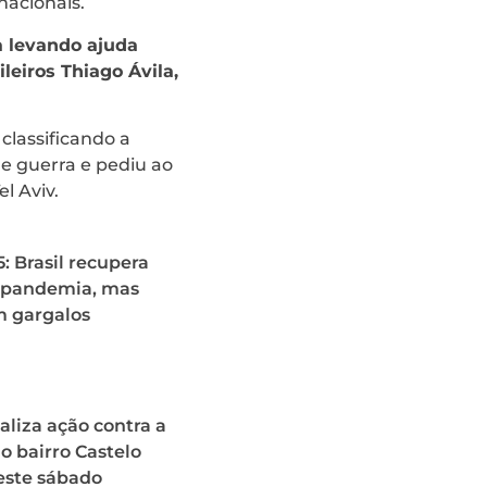
acionais.
a levando ajuda
ileiros Thiago Ávila,
classificando a
de guerra e pediu ao
l Aviv.
: Brasil recupera
é-pandemia, mas
m gargalos
ealiza ação contra a
 bairro Castelo
este sábado