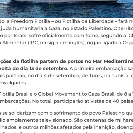
o, a Freedom Flotilla – ou Flotilha da Liberdade – fará 
juda humanitária a Gaza, no Estado Palestino. O territ
 por Israel, sofre oficialmente com fome, segundo a Cl
Alimentar (IPC, na sigla em inglês), órgão ligado à Or
ões da flotilha partem de portos no Mar Mediterrân
olta do dia 13 de setembro
. A primeira embarcação sa
s partirão, no dia 4 de setembro, de Túnis, na Tunísia, 
 divulgados.
illa Brasil e o Global Movement to Gaza Brasil, de 8 a 15
mbarcações. No total, participarão ativistas de 40 paíse
 se solidarizam com o sofrimento do povo Palestino qu
dio amplamente televisionado. São centenas de milhare
sinados, e outros milhões afetados pela inanição, doença