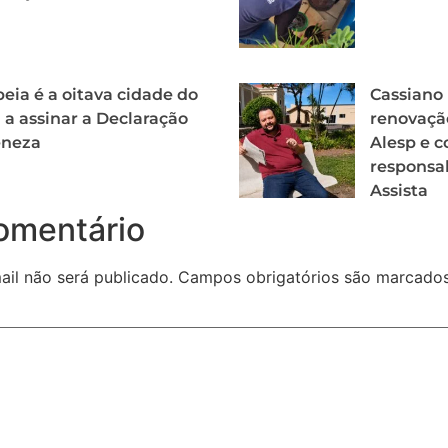
ia é a oitava cidade do
Cassiano 
l a assinar a Declaração
renovaçã
eneza
Alesp e c
responsa
Assista
omentário
il não será publicado.
Campos obrigatórios são marcad