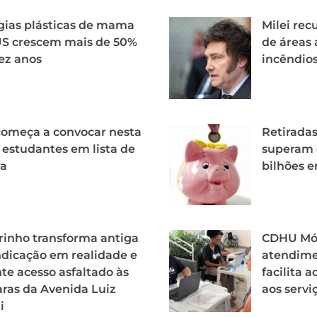
gias plásticas de mama
Milei rec
US crescem mais de 50%
de áreas 
ez anos
incêndio
começa a convocar nesta
Retirada
 estudantes em lista de
superam 
ra
bilhões e
inho transforma antiga
CDHU Móv
ndicação em realidade e
atendime
te acesso asfaltado às
facilita 
ras da Avenida Luiz
aos servi
i