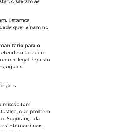
ta”, disseram as
ham. Estamos
idade que reinam no
manitário para o
 pretendem também
 cerco ilegal imposto
os, água e
 órgãos
 a missão tem
 Justiça, que proíbem
 de Segurança da
as internacionais,