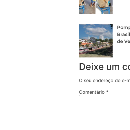
Pompe
Brasi
de V
Deixe um c
O seu endereço de e-ma
Comentário
*