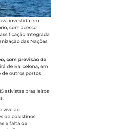
nova investida em
ório, com acesso
assificação Integrada
ganização das Nações
eo, com previsão de
irá de Barcelona, em
e de outros portos
 ativistas brasileiros
s.
e vive ao
s de palestinos
s e falta de