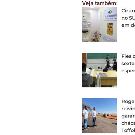
Veja também:
Cirur
no S
em d
Fies 
sexta
espe
Roger
reivi
garan
cháca
Toffol