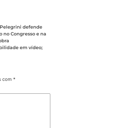
Pelegrini defende
o no Congresso e na
obra
bilidade em vídeo;
os com
*