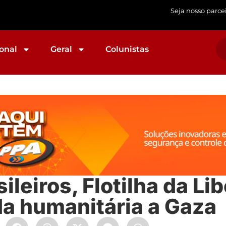
Seja nosso parce
onal
Geral
Colunistas
ileiros, Flotilha da Li
da humanitária a Gaza