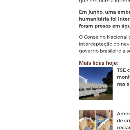
que proíbem a interc
Em junho, uma embar
humanitária foi inter
foram presos em águ
O Conselho Nacional d
interceptação do navi
governo brasileiro a 
Mais lidas hoje:
TSE c
monit
nas e
Ameri
de cr
recl