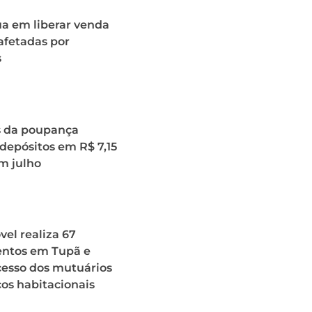
ua em liberar venda
afetadas por
s
s da poupança
depósitos em R$ 7,15
m julho
el realiza 67
ntos em Tupã e
acesso dos mutuários
ços habitacionais