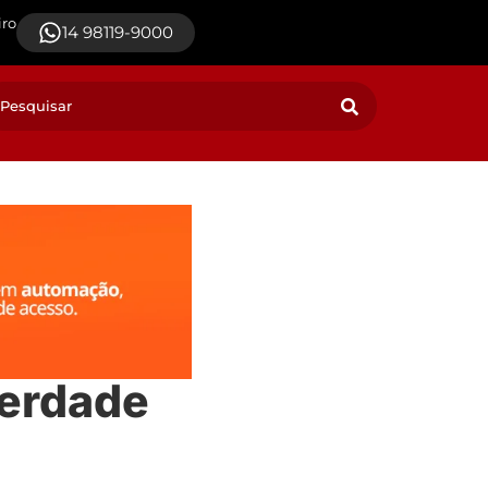
iro
14 98119-9000
berdade