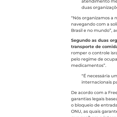
atendimento méd
duas organizaçõ
“Nós organizamos a n
navegando com a soli
Brasil e no mundo”, 
Segundo as duas orga
transporte de comid
romper o controle isr
pelo regime de ocupa
medicamentos”.
“É necessária um
internacionais p
De acordo com a Freed
garantias legais base
o bloqueio de entrad
ONU, as quais garante