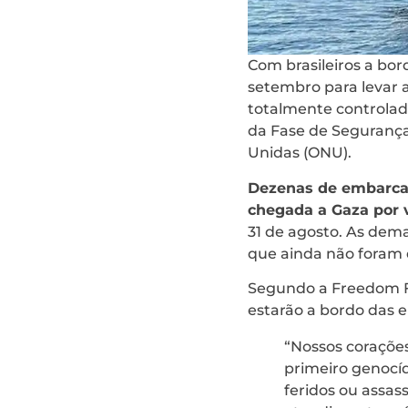
Com brasileiros a bord
setembro para levar a
totalmente controlado
da Fase de Segurança 
Unidas (ONU).
Dezenas de embarcaç
chegada a Gaza por v
31 de agosto. As demai
que ainda não foram
Segundo a Freedom Flot
estarão a bordo das e
“Nossos corações
primeiro genocí
feridos ou assas