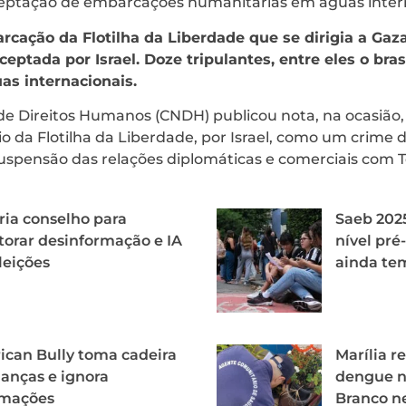
eptação de embarcações humanitárias em águas intern
cação da Flotilha da Liberdade que se dirigia a Gaz
ceptada por Israel. Doze tripulantes, entre eles o bras
as internacionais.
e Direitos Humanos (CNDH) publicou nota, na ocasião, 
o da Flotilha da Liberdade, por Israel, como um crime 
suspensão das relações diplomáticas e comerciais com Te
ria conselho para
Saeb 2025
orar desinformação e IA
nível pr
leições
ainda te
can Bully toma cadeira
Marília r
ianças e ignora
dengue no
amações
Branco n