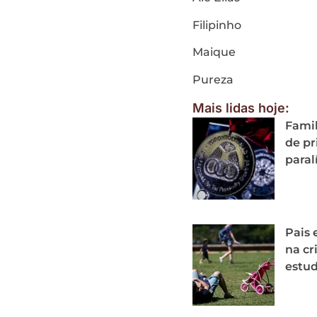
Filipinho
Maique
Pureza
Mais lidas hoje:
Famil
de p
paral
Pais 
na cr
estu