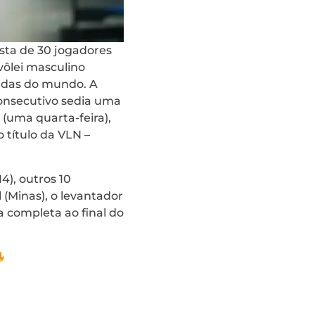
lista de 30 jogadores
vôlei masculino
eadas do mundo. A
consecutivo sedia uma
 (uma quarta-feira),
o título da VLN –
4), outros 10
l (Minas), o levantador
ta completa ao final do