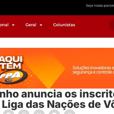
Seja nosso parce
onal
Geral
Colunistas
nho anuncia os inscrit
a Liga das Nações de V