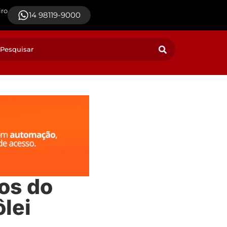
iro
14 98119-9000
os do
ôlei