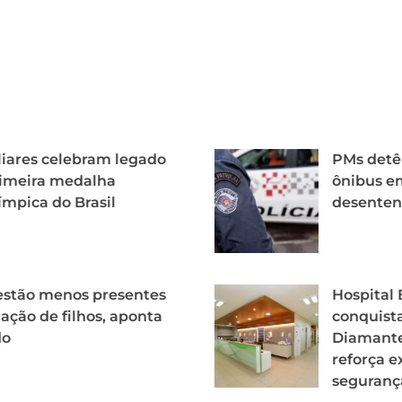
iares celebram legado
PMs detê
rimeira medalha
ônibus e
ímpica do Brasil
desenten
estão menos presentes
Hospital
iação de filhos, aponta
conquista
do
Diamante
reforça e
seguranç