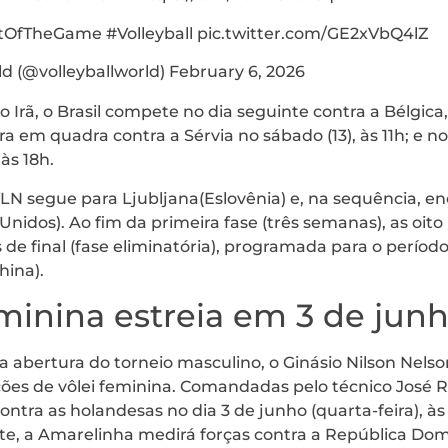
OfTheGame #Volleyball pic.twitter.com/GE2xVbQ4lZ
ld (@volleyballworld) February 6, 2026
 o Irã, o Brasil compete no dia seguinte contra a Bélgic
ra em quadra contra a Sérvia no sábado (13), às 11h; e n
às 18h.
 VLN segue para Ljubljana(Eslovênia) e, na sequência, en
nidos). Ao fim da primeira fase (três semanas), as oit
 de final (fase eliminatória), programada para o período
hina).
minina estreia em 3 de jun
bertura do torneio masculino, o Ginásio Nilson Nelson,
ções de vôlei feminina. Comandadas pelo técnico José 
 contra as holandesas no dia 3 de junho (quarta-feira), 
nte, a Amarelinha medirá forças contra a República Dom