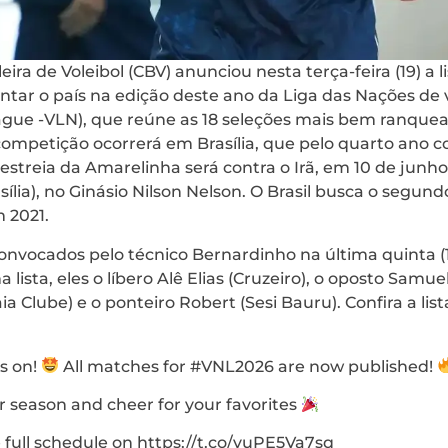
ira de Voleibol (CBV) anunciou nesta terça-feira (19) a 
entar o país na edição deste ano da Liga das Nações de 
eague -VLN), que reúne as 18 seleções mais bem ranqu
ompetição ocorrerá em Brasília, que pelo quarto ano 
streia da Amarelinha será contra o Irã, em 10 de junho
sília), no Ginásio Nilson Nelson. O Brasil busca o segund
m 2021.
onvocados pelo técnico Bernardinho na última quinta (1
lista, eles o líbero Alê Elias (Cruzeiro), o oposto Samue
a Clube) e o ponteiro Robert (Sesi Bauru). Confira a lis
s on!
All matches for #VNL2026 are now published!
r season and cheer for your favorites
full schedule on https://t.co/vuPE5Va7sq