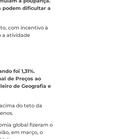
timulam a poupança.
 podem dificultar a
to, com incentivo à
 a atividade
ndo foi 1,31%.
nal de Preços ao
eiro de Geografia e
 acima do teto da
menos.
omia global fizeram o
ião, em março, o