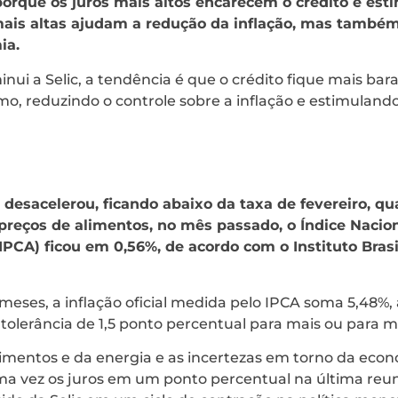
porque os juros mais altos encarecem o crédito e es
ais altas ajudam a redução da inflação, mas também
ia.
i a Selic, a tendência é que o crédito fique mais bara
o, reduzindo o controle sobre a inflação e estimulando
desacelerou, ficando abaixo da taxa de fevereiro, qua
preços de alimentos, no mês passado, o Índice Nacio
CA) ficou em 0,56%, de acordo com o Instituto Brasil
eses, a inflação oficial medida pelo IPCA soma 5,48%,
tolerância de 1,5 ponto percentual para mais ou para 
limentos e da energia e as incertezas em torno da econ
 vez os juros em um ponto percentual na última reun