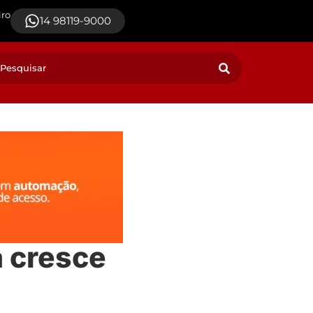
iro
14 98119-9000
a cresce