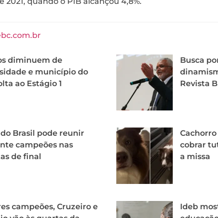
 2021, quando o PIB alcançou 4,8%.
ebc.com.br
os diminuem de
Busca po
sidade e município do
dinamism
olta ao Estágio 1
Revista B
do Brasil pode reunir
Cachorro
nte campeões nas
cobrar tu
as de final
a missa
es campeões, Cruzeiro e
Ideb mos