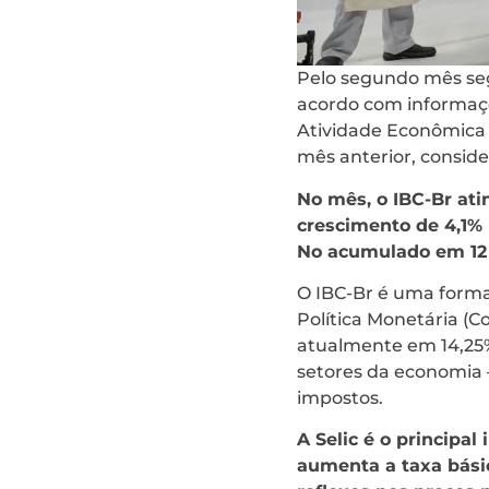
Pelo segundo mês segu
acordo com informaçõe
Atividade Econômica d
mês anterior, conside
No mês, o IBC-Br ati
crescimento de 4,1% 
No acumulado em 12 
O IBC-Br é uma forma
Política Monetária (C
atualmente em 14,25% 
setores da economia –
impostos.
A Selic é o principa
aumenta a taxa básic