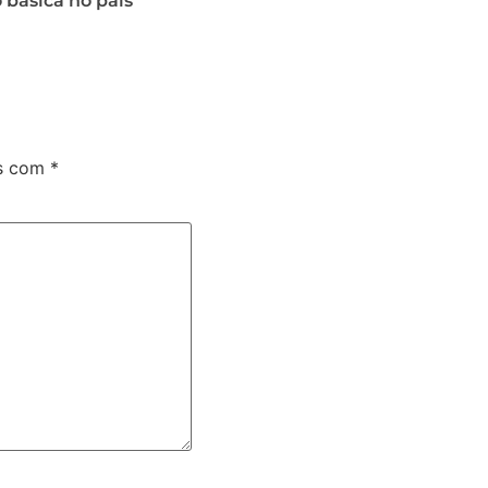
básica no país
os com
*