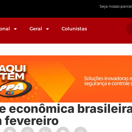
Seja nosso parce
onal
Geral
Colunistas
e econômica brasileir
 fevereiro