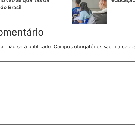
o vão às quartas da
educação 
do Brasil
omentário
il não será publicado.
Campos obrigatórios são marcad