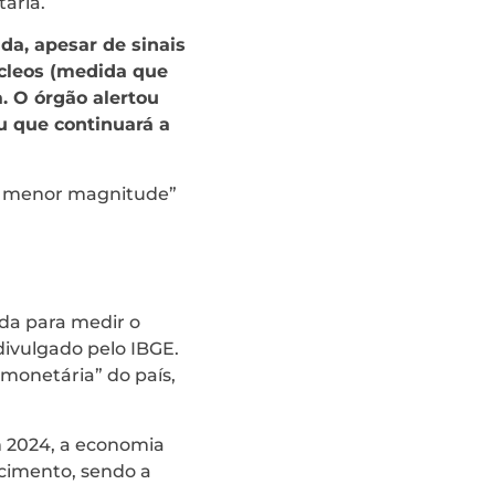
ária.
a, apesar de sinais
úcleos (medida que
. O órgão alertou
ou que continuará a
em menor magnitude”
da para medir o
 divulgado pelo IBGE.
 monetária” do país,
m 2024, a economia
scimento, sendo a