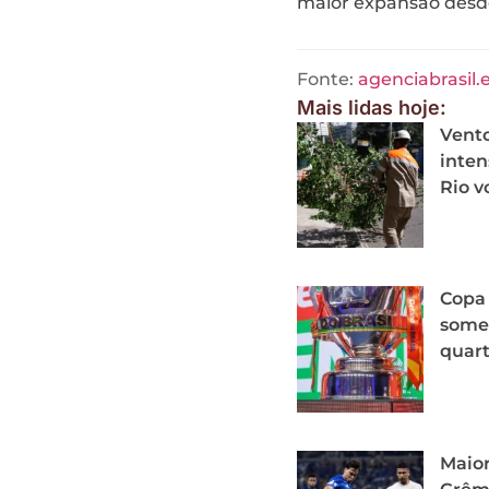
maior expansão desde
Fonte:
agenciabrasil.
Mais lidas hoje:
Vent
inten
Rio v
Copa 
some
quart
Maior