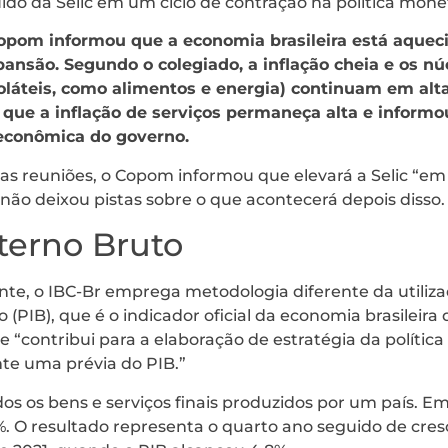
do da Selic em um ciclo de contração na política monet
pom informou que a economia brasileira está aquecid
ansão. Segundo o colegiado, a inflação cheia e os n
oláteis, como alimentos e energia) continuam em alta
e que a inflação de serviços permaneça alta e inform
 econômica do governo.
as reuniões, o Copom informou que elevará a Selic “
não deixou pistas sobre o que acontecerá depois disso.
terno Bruto
e, o IBC-Br emprega metodologia diferente da utiliza
 (PIB), que é o indicador oficial da economia brasileira
e “contribui para a elaboração de estratégia da política
te uma prévia do PIB.”
os os bens e serviços finais produzidos por um país. E
4%. O resultado representa o quarto ano seguido de cre