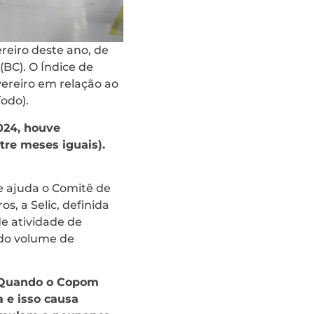
reiro deste ano, de
(BC). O Índice de
vereiro em relação ao
odo).
024, houve
tre meses iguais).
e ajuda o Comitê de
s, a Selic, definida
de atividade de
 do volume de
o. Quando o Copom
 e isso causa