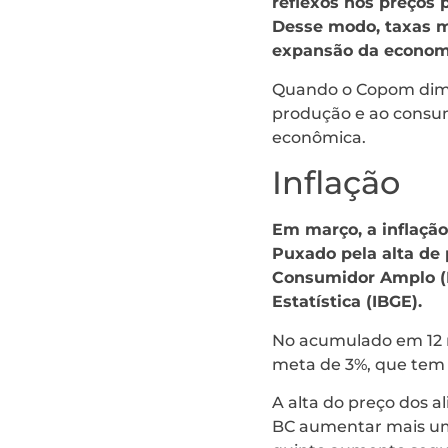
reflexos nos preços 
Desse modo, taxas m
expansão da econom
Quando o Copom diminu
produção e ao consum
econômica.
Inflação
Em março, a inflação 
Puxado pela alta de 
Consumidor Amplo (IP
Estatística (IBGE).
No acumulado em 12 m
meta de 3%, que tem 
A alta do preço dos a
BC aumentar mais uma