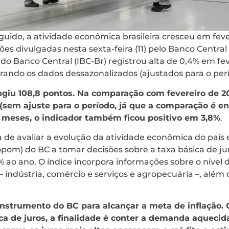
ido, a atividade econômica brasileira cresceu em feve
s divulgadas nesta sexta-feira (11) pelo Banco Central 
o Banco Central (IBC-Br) registrou alta de 0,4% em fe
rando os dados dessazonalizados (ajustados para o perí
ngiu 108,8 pontos. Na comparação com fevereiro de 2
(sem ajuste para o período, já que a comparação é en
meses, o indicador também ficou positivo em 3,8%
.
 de avaliar a evolução da atividade econômica do país 
opom) do BC a tomar decisões sobre a taxa básica de juro
ao ano. O índice incorpora informações sobre o nível 
 indústria, comércio e serviços e agropecuária –, além
l instrumento do BC para alcançar a meta de inflaçã
a de juros, a finalidade é conter a demanda aquecida