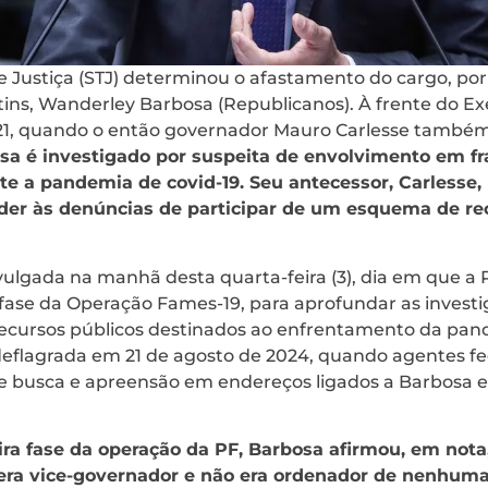
e Justiça (STJ) determinou o afastamento do cargo, por
ins, Wanderley Barbosa (Republicanos). À frente do Ex
1, quando o então governador Mauro Carlesse também 
sa é investigado por suspeita de envolvimento em f
te a pandemia de covid-19. Seu antecessor, Carlesse
nder às denúncias de participar de um esquema de r
vulgada na manhã desta quarta-feira (3), dia em que a P
fase da Operação Fames-19, para aprofundar as invest
recursos públicos destinados ao enfrentamento da pan
 deflagrada em 21 de agosto de 2024, quando agentes f
e busca e apreensão em endereços ligados a Barbosa e
ira fase da operação da PF, Barbosa afirmou, em nota
] era vice-governador e não era ordenador de nenhum