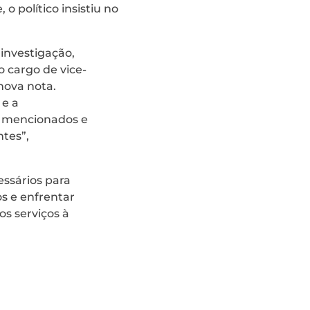
e, o político insistiu no
investigação,
o cargo de vice-
nova nota.
 e a
os mencionados e
tes”,
essários para
s e enfrentar
os serviços à