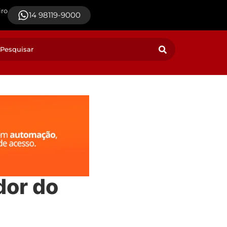
iro
14 98119-9000
dor do