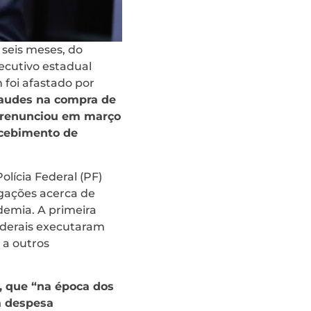
 seis meses, do
ecutivo estadual
foi afastado por
raudes na compra de
, renunciou em março
ecebimento de
olícia Federal (PF)
igações acerca de
demia. A primeira
ederais executaram
 a outros
, que “na época dos
a despesa