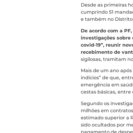
Desde as primeiras ho
cumprindo 51 mandado
e também no Distrito 
De acordo com a PF, 
investigações sobre
covid-19”, reunir no
recebimento de vanta
sigilosas, tramitam no
Mais de um ano após d
indícios” de que, ent
emergência em saúde 
cestas básicas, entre 
Segundo os investiga
milhões em contratos
estimado superior a 
sido ocultados por m
pagamento de despesa