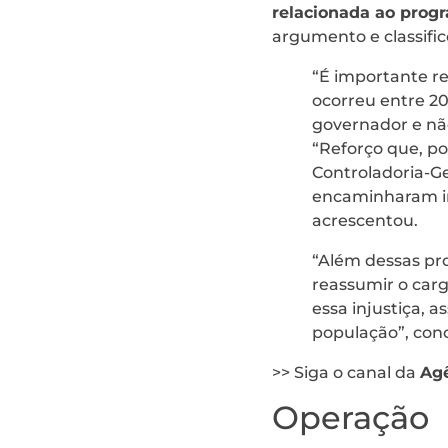
relacionada ao prog
argumento e classifi
“É importante re
ocorreu entre 20
governador e nã
“Reforço que, po
Controladoria-Ge
encaminharam in
acrescentou.
“Além dessas pro
reassumir o car
essa injustiça, 
população”, conc
>> Siga o canal da
Agê
Operação