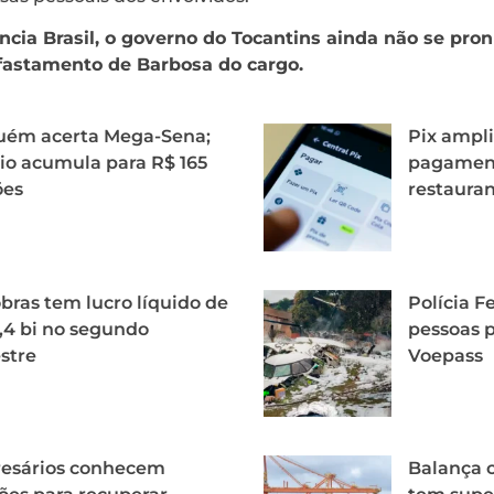
cia Brasil, o governo do Tocantins ainda não se pron
afastamento de Barbosa do cargo.
uém acerta Mega-Sena;
Pix ampli
o acumula para R$ 165
pagament
ões
restaura
bras tem lucro líquido de
Polícia Fe
,4 bi no segundo
pessoas p
stre
Voepass
esários conhecem
Balança c