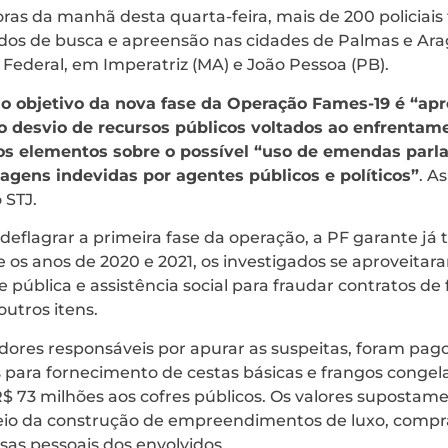
ras da manhã desta quarta-feira, mais de 200 policiais 
s de busca e apreensão nas cidades de Palmas e Arag
Federal, em Imperatriz (MA) e João Pessoa (PB).
o objetivo da nova fase da Operação Fames-19 é “ap
 o desvio de recursos públicos voltados ao enfrenta
vos elementos sobre o possível “uso de emendas parl
gens indevidas por agentes públicos e políticos”
. A
 STJ.
eflagrar a primeira fase da operação, a PF garante já t
re os anos de 2020 e 2021, os investigados se aproveita
pública e assistência social para fraudar contratos de
outros itens.
dores responsáveis por apurar as suspeitas, foram pag
 para fornecimento de cestas básicas e frangos congel
R$ 73 milhões aos cofres públicos. Os valores supostam
eio da construção de empreendimentos de luxo, compr
s pessoais dos envolvidos.