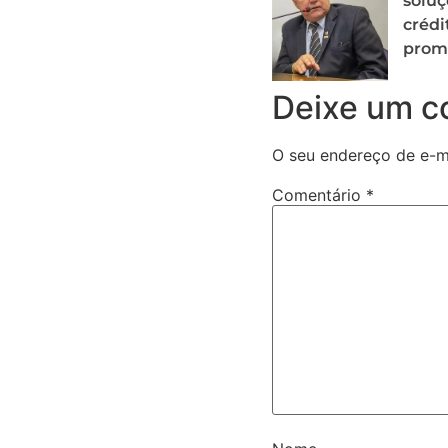
soluç
crédi
prom
Deixe um c
O seu endereço de e-ma
Comentário
*