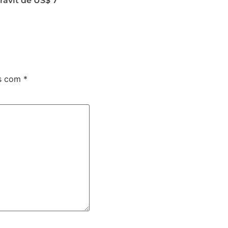
ávit de US$ 7
os com
*