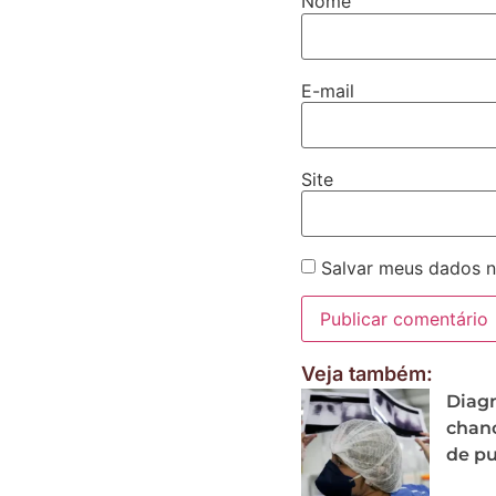
Nome
E-mail
Site
Salvar meus dados n
Veja também:
Diagn
chanc
de p