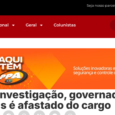
Seja nosso parce
onal
Geral
Colunistas
investigação, governa
s é afastado do cargo