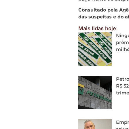
Consultado pela Agên
das suspeitas e do 
Mais lidas hoje:
Ning
prêmi
milh
Petro
R$ 52
trime
Empr