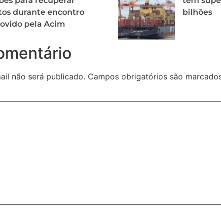
ões para recuperar
tem super
tos durante encontro
bilhões
ovido pela Acim
omentário
il não será publicado.
Campos obrigatórios são marcad