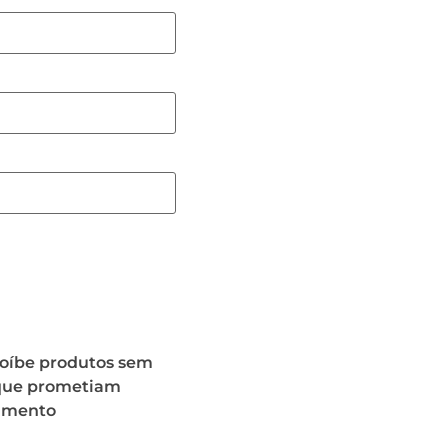
roíbe produtos sem
 que prometiam
imento