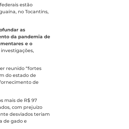
federais estão
uaína, no Tocantins,
rofundar as
mento da pandemia de
amentares e o
s investigações,
er reunido “fortes
ram do estado de
 fornecimento de
os mais de R$ 97
ados, com prejuízo
ente desviados teriam
a de gado e