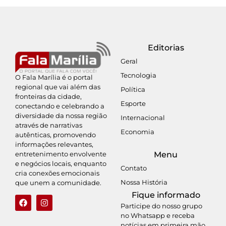
Editorias
Geral
Tecnologia
O Fala Marília é o portal
regional que vai além das
Política
fronteiras da cidade,
Esporte
conectando e celebrando a
diversidade da nossa região
Internacional
através de narrativas
Economia
autênticas, promovendo
informações relevantes,
entretenimento envolvente
Menu
e negócios locais, enquanto
Contato
cria conexões emocionais
Nossa História
que unem a comunidade.
Fique informado
Participe do nosso grupo
no Whatsapp e receba
notícias em primeira mão